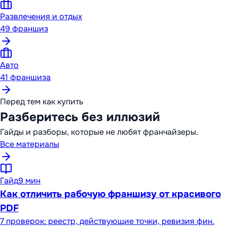
Развлечения и отдых
49
франшиз
Авто
41
франшиза
Перед тем как купить
Разберитесь без иллюзий
Гайды и разборы, которые не любят франчайзеры.
Все материалы
Гайд
9 мин
Как отличить рабочую франшизу от красивого
PDF
7 проверок: реестр, действующие точки, ревизия фин.