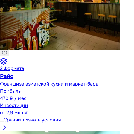
2
формата
Райо
Франшиза азиатской кухни и маркет-бара
Прибыль
470 ₽ / мес
Инвестиции
от
2,9 млн ₽
Сравнить
Узнать условия