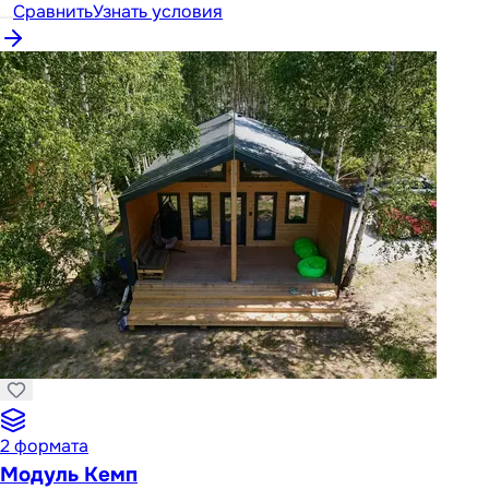
Сравнить
Узнать условия
2
формата
Модуль Кемп