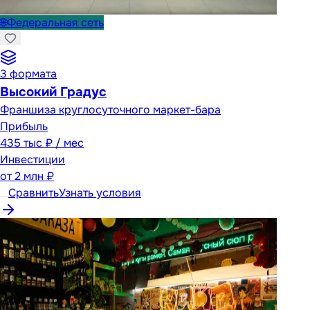
🌐
Федеральная сеть
3
формата
Высокий Градус
Франшиза круглосуточного маркет-бара
Прибыль
435 тыс ₽ / мес
Инвестиции
от
2 млн ₽
Сравнить
Узнать условия