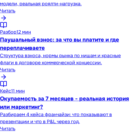
модели, реальная роялти-нагрузка.
Читать
Разбор
12 мин
Паушальный взнос: за что вы платите и где
переплачиваете
Структура взноса, нормы рынка по нишам и красные
флаги в договоре коммерческой концессии.
Читать
Кейс
11 мин
Окупаемость за 7 месяцев - реальная история
или маркетинг?
Разбираем 4 кейса франчайзи: что показывают в
презентации и что в P&L через год.
Читать