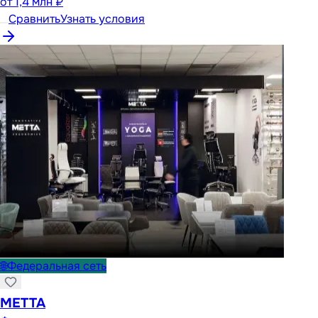
от
1,4 млн ₽
Сравнить
Узнать условия
🌐
Федеральная сеть
METTA