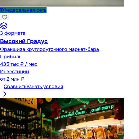
🌐
Федеральная сеть
3
формата
Высокий Градус
Франшиза круглосуточного маркет-бара
Прибыль
435 тыс ₽ / мес
Инвестиции
от
2 млн ₽
Сравнить
Узнать условия