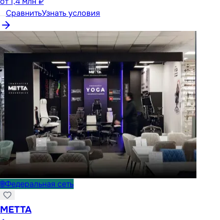
от
1,4 млн ₽
Сравнить
Узнать условия
🌐
Федеральная сеть
METTA