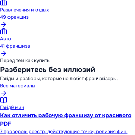
Развлечения и отдых
49
франшиз
Авто
41
франшиза
Перед тем как купить
Разберитесь без иллюзий
Гайды и разборы, которые не любят франчайзеры.
Все материалы
Гайд
9 мин
Как отличить рабочую франшизу от красивого
PDF
7 проверок: реестр, действующие точки, ревизия фин.