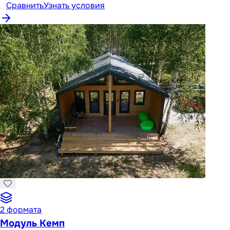
Сравнить
Узнать условия
2
формата
Модуль Кемп