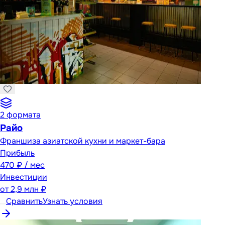
2
формата
Райо
Франшиза азиатской кухни и маркет-бара
Прибыль
470 ₽ / мес
Инвестиции
от
2,9 млн ₽
Сравнить
Узнать условия