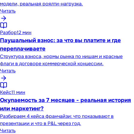
модели, реальная роялти-нагрузка.
Читать
Разбор
12 мин
Паушальный взнос: за что вы платите и где
переплачиваете
Структура взноса, нормы рынка по нишам и красные
флаги в договоре коммерческой концессии.
Читать
Кейс
11 мин
Окупаемость за 7 месяцев - реальная история
или маркетинг?
Разбираем 4 кейса франчайзи: что показывают в
презентации и что в P&L через год.
Читать