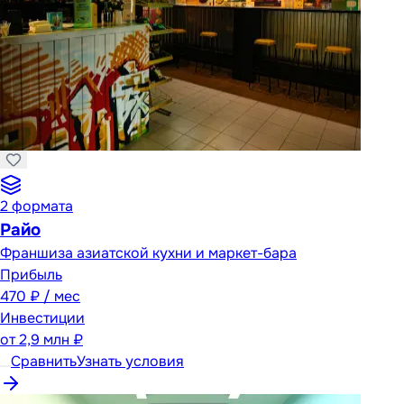
2
формата
Райо
Франшиза азиатской кухни и маркет-бара
Прибыль
470 ₽ / мес
Инвестиции
от
2,9 млн ₽
Сравнить
Узнать условия