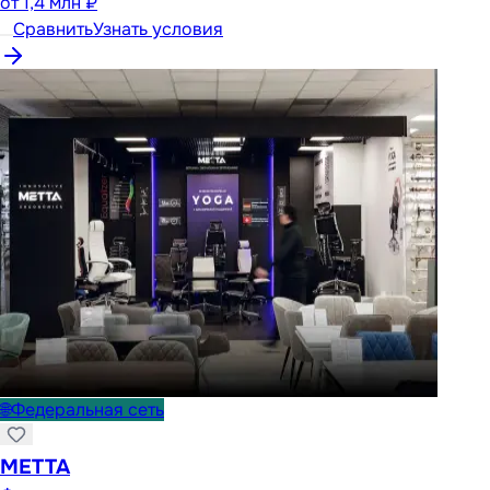
от
1,4 млн ₽
Сравнить
Узнать условия
🌐
Федеральная сеть
METTA