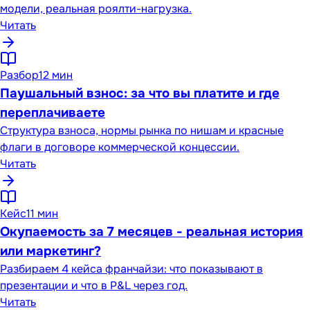
модели, реальная роялти-нагрузка.
Читать
Разбор
12 мин
Паушальный взнос: за что вы платите и где
переплачиваете
Структура взноса, нормы рынка по нишам и красные
флаги в договоре коммерческой концессии.
Читать
Кейс
11 мин
Окупаемость за 7 месяцев - реальная история
или маркетинг?
Разбираем 4 кейса франчайзи: что показывают в
презентации и что в P&L через год.
Читать