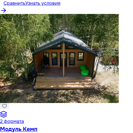
Сравнить
Узнать условия
2
формата
Модуль Кемп