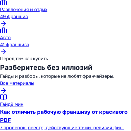
Развлечения и отдых
49
франшиз
Авто
41
франшиза
Перед тем как купить
Разберитесь без иллюзий
Гайды и разборы, которые не любят франчайзеры.
Все материалы
Гайд
9 мин
Как отличить рабочую франшизу от красивого
PDF
7 проверок: реестр, действующие точки, ревизия фин.