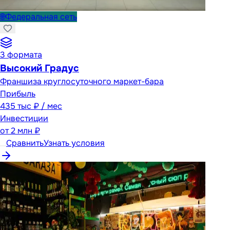
🌐
Федеральная сеть
3
формата
Высокий Градус
Франшиза круглосуточного маркет-бара
Прибыль
435 тыс ₽ / мес
Инвестиции
от
2 млн ₽
Сравнить
Узнать условия