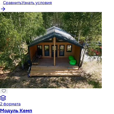
Сравнить
Узнать условия
2
формата
Модуль Кемп