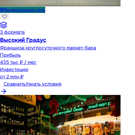
🌐
Федеральная сеть
3
формата
Высокий Градус
Франшиза круглосуточного маркет-бара
Прибыль
435 тыс ₽ / мес
Инвестиции
от
2 млн ₽
Сравнить
Узнать условия