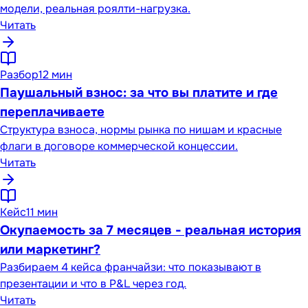
модели, реальная роялти-нагрузка.
Читать
Разбор
12 мин
Паушальный взнос: за что вы платите и где
переплачиваете
Структура взноса, нормы рынка по нишам и красные
флаги в договоре коммерческой концессии.
Читать
Кейс
11 мин
Окупаемость за 7 месяцев - реальная история
или маркетинг?
Разбираем 4 кейса франчайзи: что показывают в
презентации и что в P&L через год.
Читать