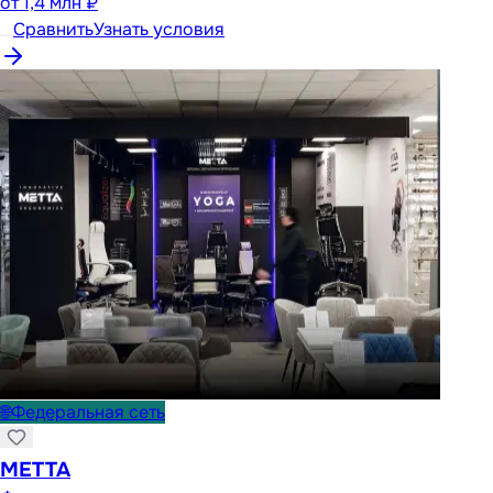
от
1,4 млн ₽
Сравнить
Узнать условия
🌐
Федеральная сеть
METTA