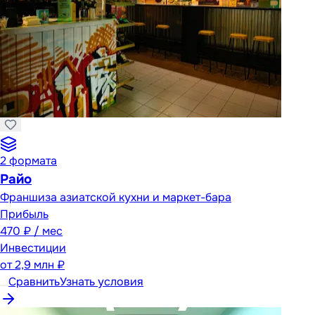
2
формата
Райо
Франшиза азиатской кухни и маркет-бара
Прибыль
470 ₽ / мес
Инвестиции
от
2,9 млн ₽
Сравнить
Узнать условия