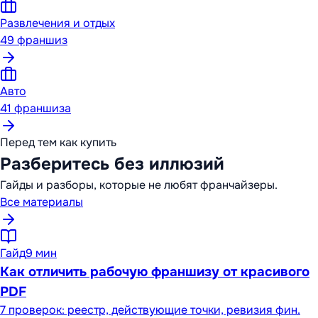
Развлечения и отдых
49
франшиз
Авто
41
франшиза
Перед тем как купить
Разберитесь без иллюзий
Гайды и разборы, которые не любят франчайзеры.
Все материалы
Гайд
9 мин
Как отличить рабочую франшизу от красивого
PDF
7 проверок: реестр, действующие точки, ревизия фин.