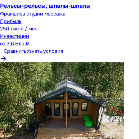
Рельсы-рельсы, шпалы-шпалы
Франшиза студии массажа
Прибыль
250 тыс ₽ / мес
Инвестиции
от
3,6 млн ₽
Сравнить
Узнать условия