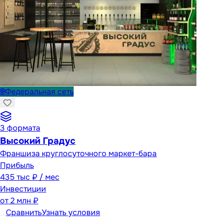
🌐
Федеральная сеть
3
формата
Высокий Градус
Франшиза круглосуточного маркет-бара
Прибыль
435 тыс ₽ / мес
Инвестиции
от
2 млн ₽
Сравнить
Узнать условия