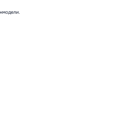
нмодели.