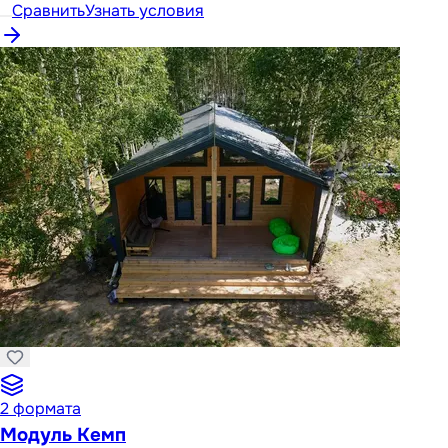
Сравнить
Узнать условия
2
формата
Модуль Кемп