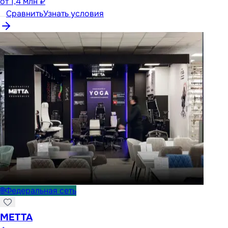
от
1,4 млн ₽
Сравнить
Узнать условия
🌐
Федеральная сеть
METTA