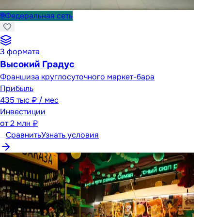
🌐
Федеральная сеть
3
формата
Высокий Градус
Франшиза круглосуточного маркет-бара
Прибыль
435 тыс ₽ / мес
Инвестиции
от
2 млн ₽
Сравнить
Узнать условия