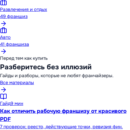
Развлечения и отдых
49
франшиз
Авто
41
франшиза
Перед тем как купить
Разберитесь без иллюзий
Гайды и разборы, которые не любят франчайзеры.
Все материалы
Гайд
9 мин
Как отличить рабочую франшизу от красивого
PDF
7 проверок: реестр, действующие точки, ревизия фин.