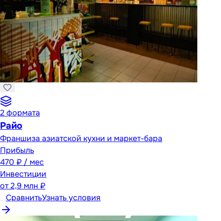
2
формата
Райо
Франшиза азиатской кухни и маркет-бара
Прибыль
470 ₽ / мес
Инвестиции
от
2,9 млн ₽
Сравнить
Узнать условия