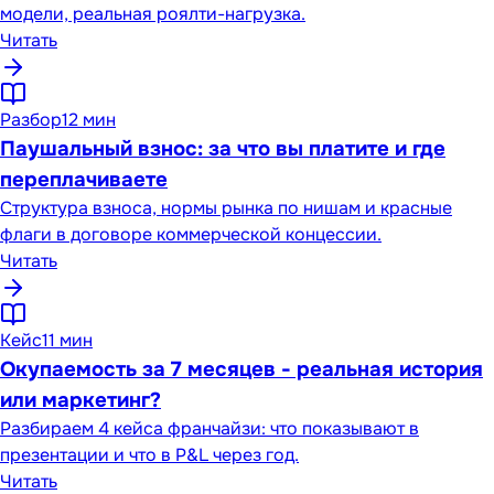
модели, реальная роялти-нагрузка.
Читать
Разбор
12 мин
Паушальный взнос: за что вы платите и где
переплачиваете
Структура взноса, нормы рынка по нишам и красные
флаги в договоре коммерческой концессии.
Читать
Кейс
11 мин
Окупаемость за 7 месяцев - реальная история
или маркетинг?
Разбираем 4 кейса франчайзи: что показывают в
презентации и что в P&L через год.
Читать