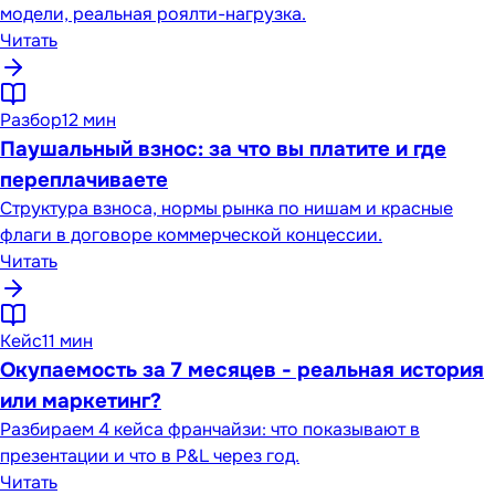
модели, реальная роялти-нагрузка.
Читать
Разбор
12 мин
Паушальный взнос: за что вы платите и где
переплачиваете
Структура взноса, нормы рынка по нишам и красные
флаги в договоре коммерческой концессии.
Читать
Кейс
11 мин
Окупаемость за 7 месяцев - реальная история
или маркетинг?
Разбираем 4 кейса франчайзи: что показывают в
презентации и что в P&L через год.
Читать