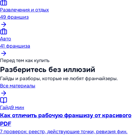
Развлечения и отдых
49
франшиз
Авто
41
франшиза
Перед тем как купить
Разберитесь без иллюзий
Гайды и разборы, которые не любят франчайзеры.
Все материалы
Гайд
9 мин
Как отличить рабочую франшизу от красивого
PDF
7 проверок: реестр, действующие точки, ревизия фин.