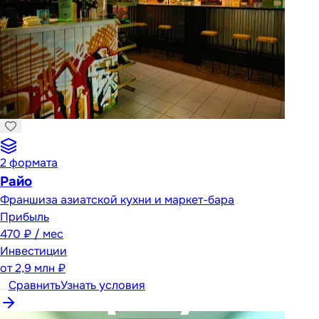
2
формата
Райо
Франшиза азиатской кухни и маркет-бара
Прибыль
470 ₽ / мес
Инвестиции
от
2,9 млн ₽
Сравнить
Узнать условия