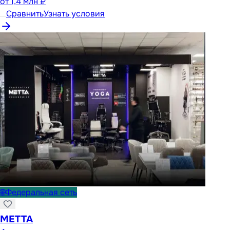
от
1,4 млн ₽
Сравнить
Узнать условия
🌐
Федеральная сеть
METTA