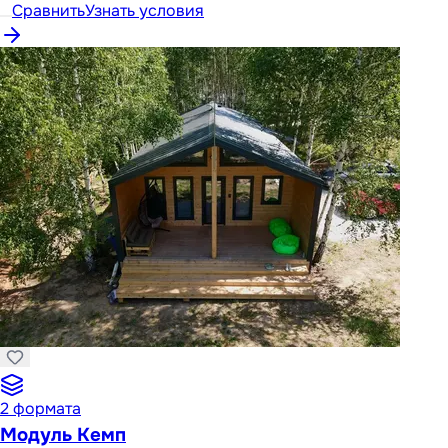
Сравнить
Узнать условия
2
формата
Модуль Кемп