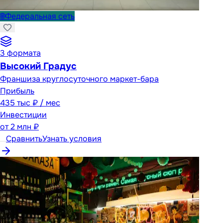
🌐
Федеральная сеть
3
формата
Высокий Градус
Франшиза круглосуточного маркет-бара
Прибыль
435 тыс ₽ / мес
Инвестиции
от
2 млн ₽
Сравнить
Узнать условия