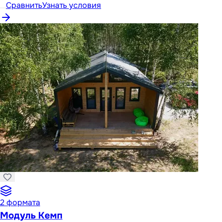
Сравнить
Узнать условия
2
формата
Модуль Кемп