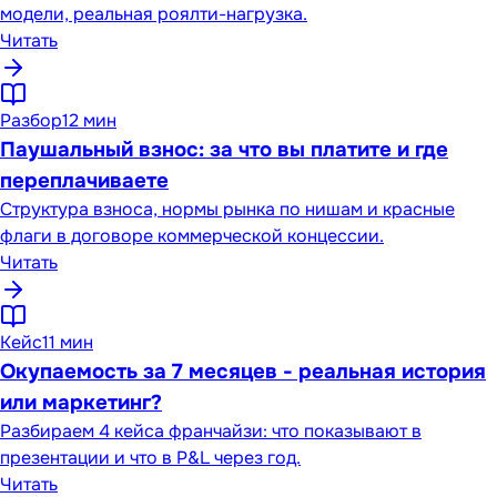
модели, реальная роялти-нагрузка.
Читать
Разбор
12 мин
Паушальный взнос: за что вы платите и где
переплачиваете
Структура взноса, нормы рынка по нишам и красные
флаги в договоре коммерческой концессии.
Читать
Кейс
11 мин
Окупаемость за 7 месяцев - реальная история
или маркетинг?
Разбираем 4 кейса франчайзи: что показывают в
презентации и что в P&L через год.
Читать