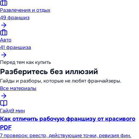
Развлечения и отдых
49
франшиз
Авто
41
франшиза
Перед тем как купить
Разберитесь без иллюзий
Гайды и разборы, которые не любят франчайзеры.
Все материалы
Гайд
9 мин
Как отличить рабочую франшизу от красивого
PDF
7 проверок: реестр, действующие точки, ревизия фин.