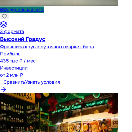
🌐
Федеральная сеть
3
формата
Высокий Градус
Франшиза круглосуточного маркет-бара
Прибыль
435 тыс ₽ / мес
Инвестиции
от
2 млн ₽
Сравнить
Узнать условия