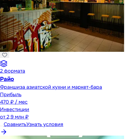
2
формата
Райо
Франшиза азиатской кухни и маркет-бара
Прибыль
470 ₽ / мес
Инвестиции
от
2,9 млн ₽
Сравнить
Узнать условия