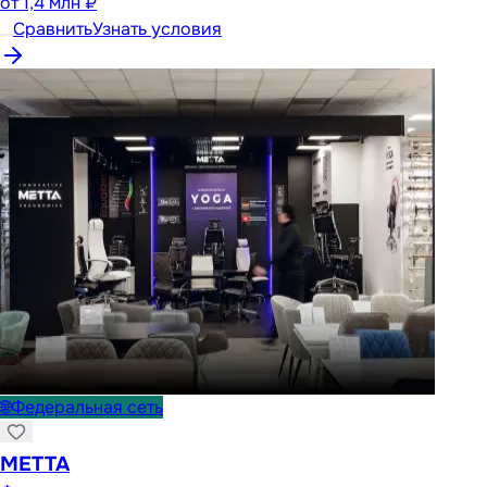
от
1,4 млн ₽
Сравнить
Узнать условия
🌐
Федеральная сеть
METTA