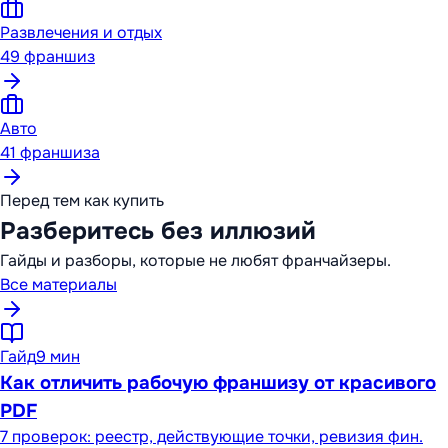
Развлечения и отдых
49
франшиз
Авто
41
франшиза
Перед тем как купить
Разберитесь без иллюзий
Гайды и разборы, которые не любят франчайзеры.
Все материалы
Гайд
9 мин
Как отличить рабочую франшизу от красивого
PDF
7 проверок: реестр, действующие точки, ревизия фин.