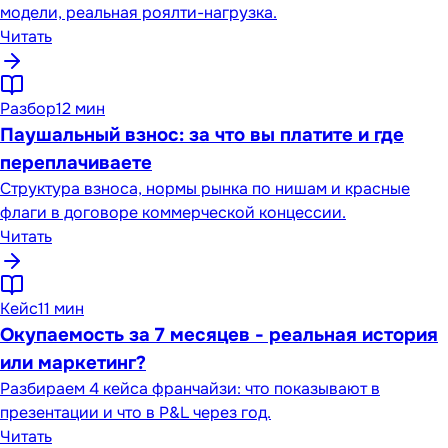
модели, реальная роялти-нагрузка.
Читать
Разбор
12 мин
Паушальный взнос: за что вы платите и где
переплачиваете
Структура взноса, нормы рынка по нишам и красные
флаги в договоре коммерческой концессии.
Читать
Кейс
11 мин
Окупаемость за 7 месяцев - реальная история
или маркетинг?
Разбираем 4 кейса франчайзи: что показывают в
презентации и что в P&L через год.
Читать