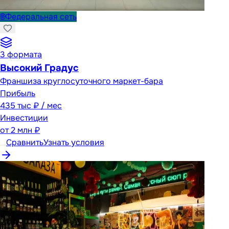
🌐
Федеральная сеть
3
формата
Высокий Градус
Франшиза круглосуточного маркет-бара
Прибыль
435 тыс ₽ / мес
Инвестиции
от
2 млн ₽
Сравнить
Узнать условия