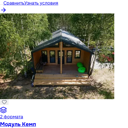
Сравнить
Узнать условия
2
формата
Модуль Кемп