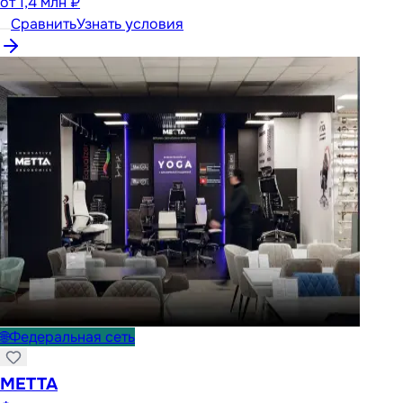
от
1,4 млн ₽
Сравнить
Узнать условия
🌐
Федеральная сеть
METTA