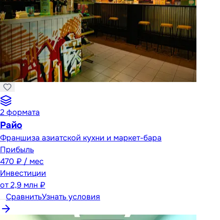
2
формата
Райо
Франшиза азиатской кухни и маркет-бара
Прибыль
470 ₽ / мес
Инвестиции
от
2,9 млн ₽
Сравнить
Узнать условия