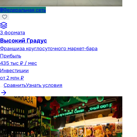
🌐
Федеральная сеть
3
формата
Высокий Градус
Франшиза круглосуточного маркет-бара
Прибыль
435 тыс ₽ / мес
Инвестиции
от
2 млн ₽
Сравнить
Узнать условия