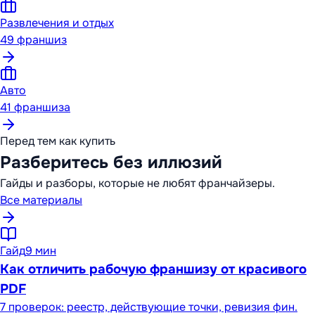
Развлечения и отдых
49
франшиз
Авто
41
франшиза
Перед тем как купить
Разберитесь без иллюзий
Гайды и разборы, которые не любят франчайзеры.
Все материалы
Гайд
9 мин
Как отличить рабочую франшизу от красивого
PDF
7 проверок: реестр, действующие точки, ревизия фин.