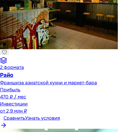
2
формата
Райо
Франшиза азиатской кухни и маркет-бара
Прибыль
470 ₽ / мес
Инвестиции
от
2,9 млн ₽
Сравнить
Узнать условия