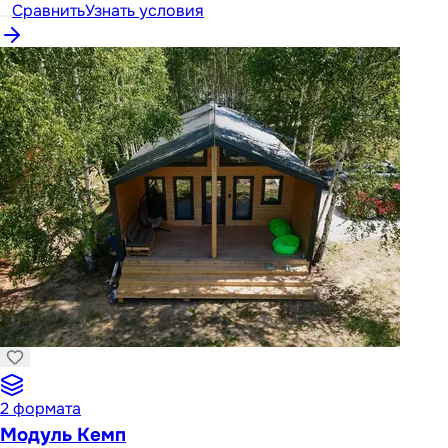
Сравнить
Узнать условия
2
формата
Модуль Кемп