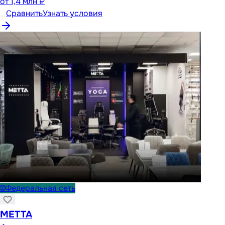
от
1,4 млн ₽
Сравнить
Узнать условия
🌐
Федеральная сеть
METTA