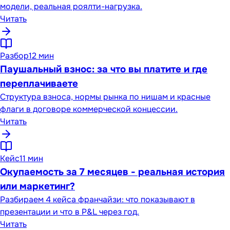
модели, реальная роялти-нагрузка.
Читать
Разбор
12 мин
Паушальный взнос: за что вы платите и где
переплачиваете
Структура взноса, нормы рынка по нишам и красные
флаги в договоре коммерческой концессии.
Читать
Кейс
11 мин
Окупаемость за 7 месяцев - реальная история
или маркетинг?
Разбираем 4 кейса франчайзи: что показывают в
презентации и что в P&L через год.
Читать