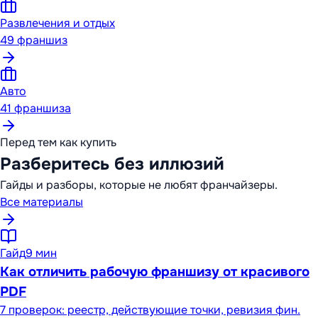
Развлечения и отдых
49
франшиз
Авто
41
франшиза
Перед тем как купить
Разберитесь без иллюзий
Гайды и разборы, которые не любят франчайзеры.
Все материалы
Гайд
9 мин
Как отличить рабочую франшизу от красивого
PDF
7 проверок: реестр, действующие точки, ревизия фин.