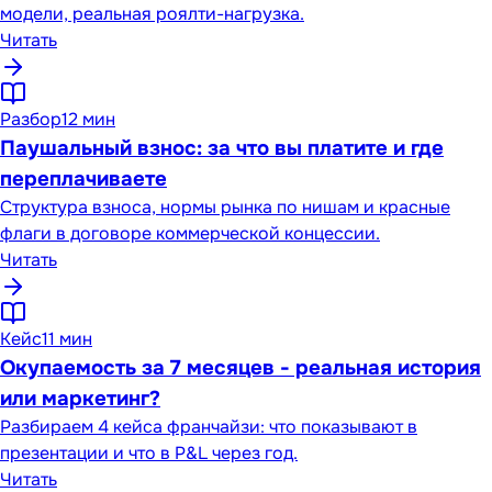
модели, реальная роялти-нагрузка.
Читать
Разбор
12 мин
Паушальный взнос: за что вы платите и где
переплачиваете
Структура взноса, нормы рынка по нишам и красные
флаги в договоре коммерческой концессии.
Читать
Кейс
11 мин
Окупаемость за 7 месяцев - реальная история
или маркетинг?
Разбираем 4 кейса франчайзи: что показывают в
презентации и что в P&L через год.
Читать