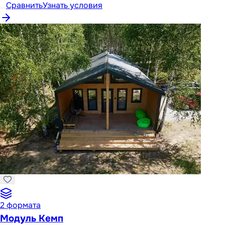
Сравнить
Узнать условия
2
формата
Модуль Кемп