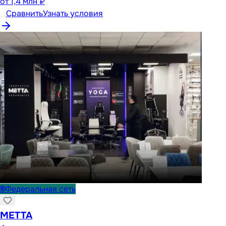
от
1,4 млн ₽
Сравнить
Узнать условия
🌐
Федеральная сеть
METTA