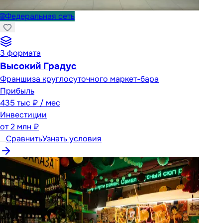
🌐
Федеральная сеть
3
формата
Высокий Градус
Франшиза круглосуточного маркет-бара
Прибыль
435 тыс ₽ / мес
Инвестиции
от
2 млн ₽
Сравнить
Узнать условия