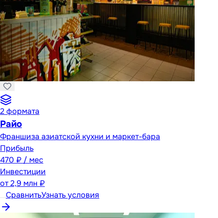
2
формата
Райо
Франшиза азиатской кухни и маркет-бара
Прибыль
470 ₽ / мес
Инвестиции
от
2,9 млн ₽
Сравнить
Узнать условия