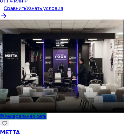
от
1,4 млн ₽
Сравнить
Узнать условия
🌐
Федеральная сеть
METTA