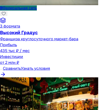
🌐
Федеральная сеть
3
формата
Высокий Градус
Франшиза круглосуточного маркет-бара
Прибыль
435 тыс ₽ / мес
Инвестиции
от
2 млн ₽
Сравнить
Узнать условия