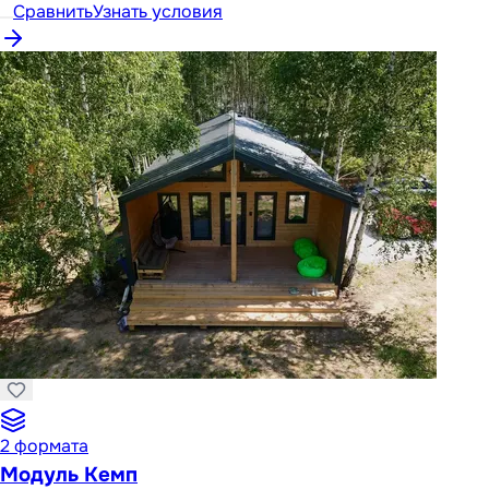
Сравнить
Узнать условия
2
формата
Модуль Кемп