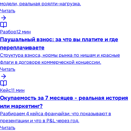
модели, реальная роялти-нагрузка.
Читать
Разбор
12 мин
Паушальный взнос: за что вы платите и где
переплачиваете
Структура взноса, нормы рынка по нишам и красные
флаги в договоре коммерческой концессии.
Читать
Кейс
11 мин
Окупаемость за 7 месяцев - реальная история
или маркетинг?
Разбираем 4 кейса франчайзи: что показывают в
презентации и что в P&L через год.
Читать