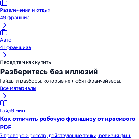
Развлечения и отдых
49
франшиз
Авто
41
франшиза
Перед тем как купить
Разберитесь без иллюзий
Гайды и разборы, которые не любят франчайзеры.
Все материалы
Гайд
9 мин
Как отличить рабочую франшизу от красивого
PDF
7 проверок: реестр, действующие точки, ревизия фин.