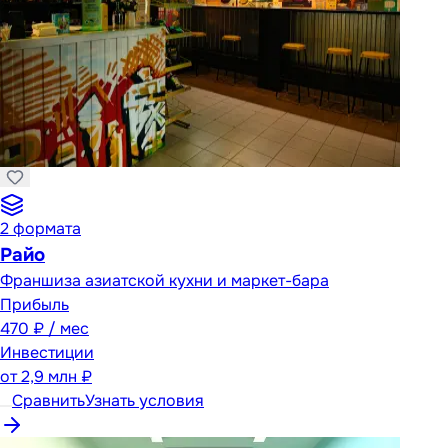
2
формата
Райо
Франшиза азиатской кухни и маркет-бара
Прибыль
470 ₽ / мес
Инвестиции
от
2,9 млн ₽
Сравнить
Узнать условия