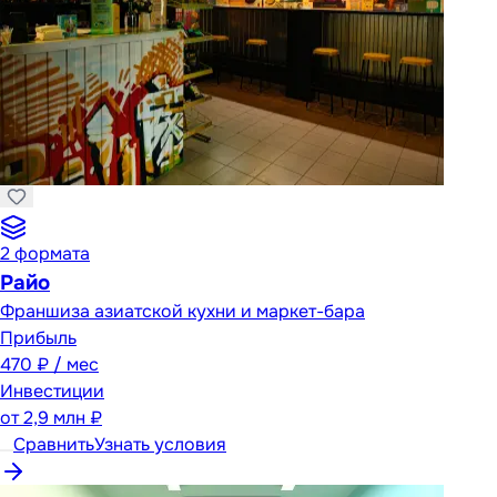
2
формата
Райо
Франшиза азиатской кухни и маркет-бара
Прибыль
470 ₽ / мес
Инвестиции
от
2,9 млн ₽
Сравнить
Узнать условия