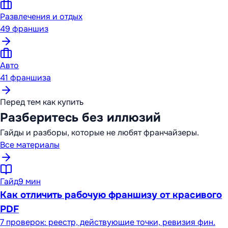
Развлечения и отдых
49
франшиз
Авто
41
франшиза
Перед тем как купить
Разберитесь без иллюзий
Гайды и разборы, которые не любят франчайзеры.
Все материалы
Гайд
9 мин
Как отличить рабочую франшизу от красивого
PDF
7 проверок: реестр, действующие точки, ревизия фин.