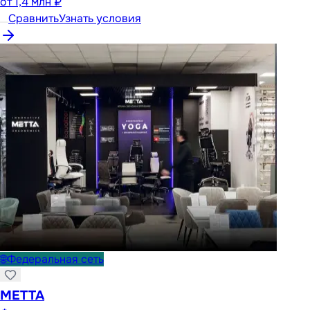
от
1,4 млн ₽
Сравнить
Узнать условия
🌐
Федеральная сеть
METTA