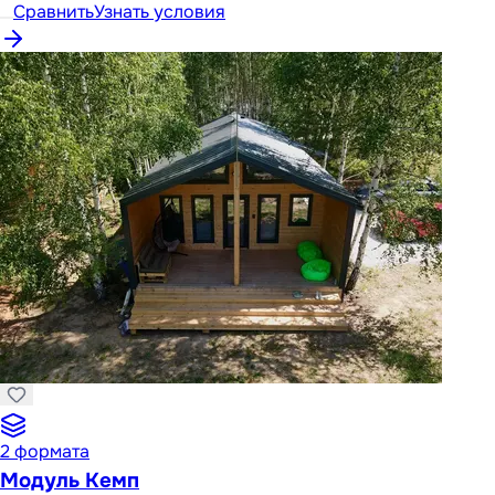
Сравнить
Узнать условия
2
формата
Модуль Кемп