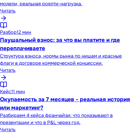
модели, реальная роялти-нагрузка.
Читать
Разбор
12 мин
Паушальный взнос: за что вы платите и где
переплачиваете
Структура взноса, нормы рынка по нишам и красные
флаги в договоре коммерческой концессии.
Читать
Кейс
11 мин
Окупаемость за 7 месяцев - реальная история
или маркетинг?
Разбираем 4 кейса франчайзи: что показывают в
презентации и что в P&L через год.
Читать