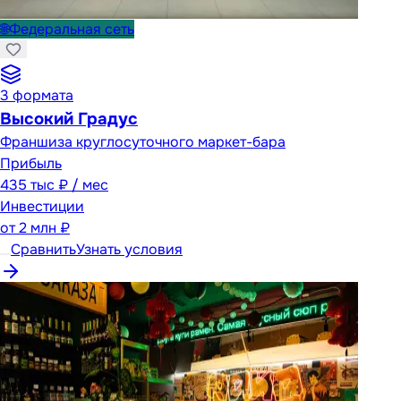
🌐
Федеральная сеть
3
формата
Высокий Градус
Франшиза круглосуточного маркет-бара
Прибыль
435 тыс ₽ / мес
Инвестиции
от
2 млн ₽
Сравнить
Узнать условия