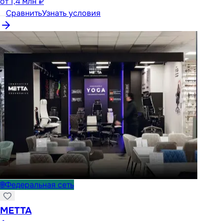
от
1,4 млн ₽
Сравнить
Узнать условия
🌐
Федеральная сеть
METTA