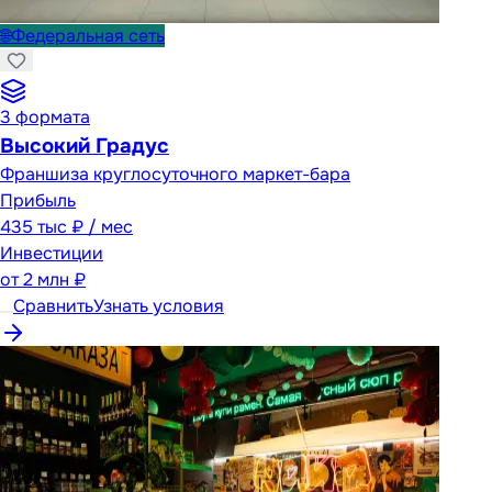
🌐
Федеральная сеть
3
формата
Высокий Градус
Франшиза круглосуточного маркет-бара
Прибыль
435 тыс ₽ / мес
Инвестиции
от
2 млн ₽
Сравнить
Узнать условия