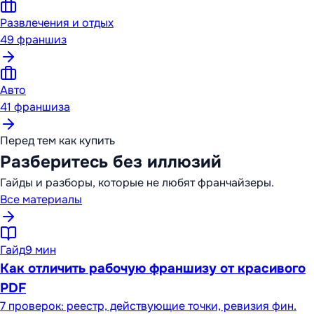
Развлечения и отдых
49
франшиз
Авто
41
франшиза
Перед тем как купить
Разберитесь без иллюзий
Гайды и разборы, которые не любят франчайзеры.
Все материалы
Гайд
9 мин
Как отличить рабочую франшизу от красивого
PDF
7 проверок: реестр, действующие точки, ревизия фин.