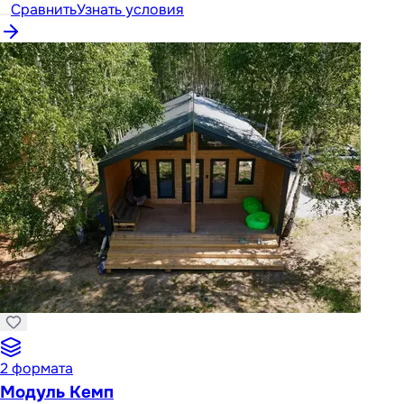
Сравнить
Узнать условия
2
формата
Модуль Кемп