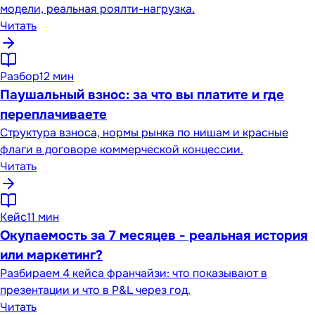
модели, реальная роялти-нагрузка.
Читать
Разбор
12 мин
Паушальный взнос: за что вы платите и где
переплачиваете
Структура взноса, нормы рынка по нишам и красные
флаги в договоре коммерческой концессии.
Читать
Кейс
11 мин
Окупаемость за 7 месяцев - реальная история
или маркетинг?
Разбираем 4 кейса франчайзи: что показывают в
презентации и что в P&L через год.
Читать