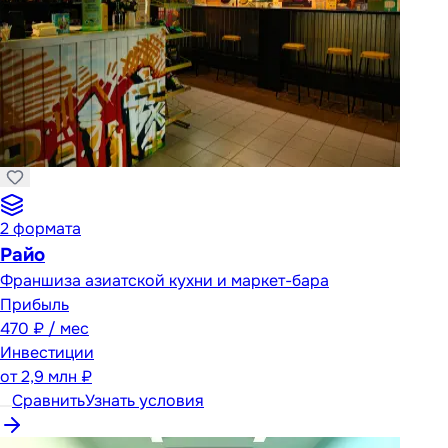
2
формата
Райо
Франшиза азиатской кухни и маркет-бара
Прибыль
470 ₽ / мес
Инвестиции
от
2,9 млн ₽
Сравнить
Узнать условия