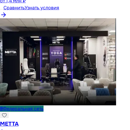
от
1,4 млн ₽
Сравнить
Узнать условия
🌐
Федеральная сеть
METTA