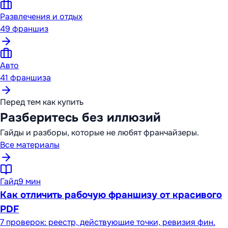
Развлечения и отдых
49
франшиз
Авто
41
франшиза
Перед тем как купить
Разберитесь без иллюзий
Гайды и разборы, которые не любят франчайзеры.
Все материалы
Гайд
9 мин
Как отличить рабочую франшизу от красивого
PDF
7 проверок: реестр, действующие точки, ревизия фин.