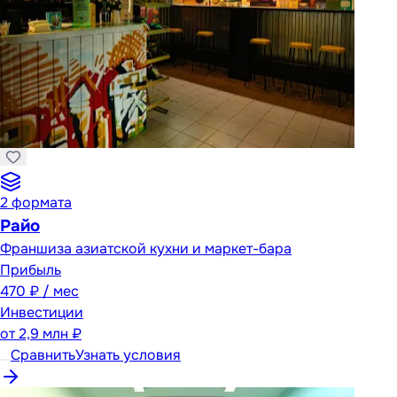
2
формата
Райо
Франшиза азиатской кухни и маркет-бара
Прибыль
470 ₽ / мес
Инвестиции
от
2,9 млн ₽
Сравнить
Узнать условия