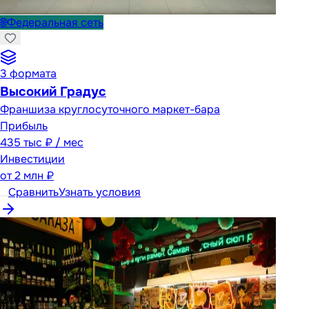
🌐
Федеральная сеть
3
формата
Высокий Градус
Франшиза круглосуточного маркет-бара
Прибыль
435 тыс ₽ / мес
Инвестиции
от
2 млн ₽
Сравнить
Узнать условия