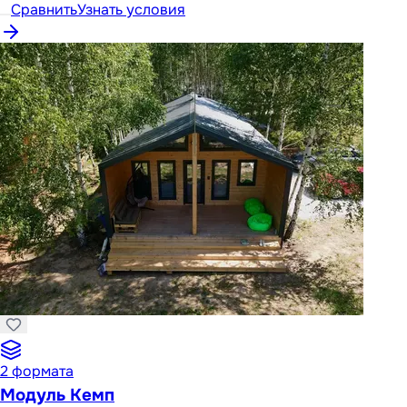
Сравнить
Узнать условия
2
формата
Модуль Кемп