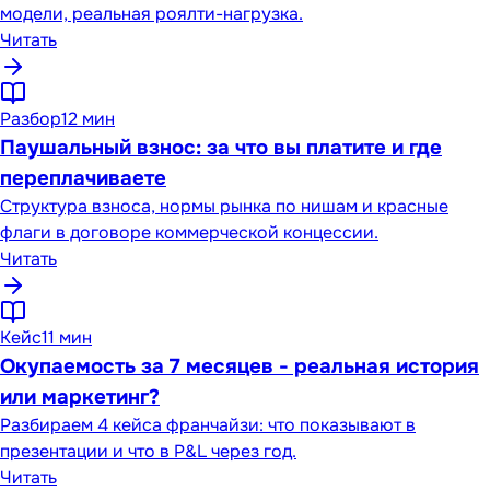
модели, реальная роялти-нагрузка.
Читать
Разбор
12 мин
Паушальный взнос: за что вы платите и где
переплачиваете
Структура взноса, нормы рынка по нишам и красные
флаги в договоре коммерческой концессии.
Читать
Кейс
11 мин
Окупаемость за 7 месяцев - реальная история
или маркетинг?
Разбираем 4 кейса франчайзи: что показывают в
презентации и что в P&L через год.
Читать