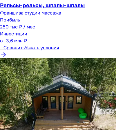
Рельсы-рельсы, шпалы-шпалы
Франшиза студии массажа
Прибыль
250 тыс ₽ / мес
Инвестиции
от
3,6 млн ₽
Сравнить
Узнать условия