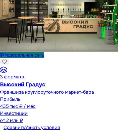
🌐
Федеральная сеть
3
формата
Высокий Градус
Франшиза круглосуточного маркет-бара
Прибыль
435 тыс ₽ / мес
Инвестиции
от
2 млн ₽
Сравнить
Узнать условия