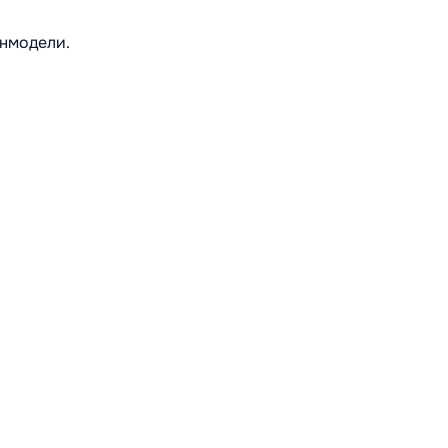
нмодели.