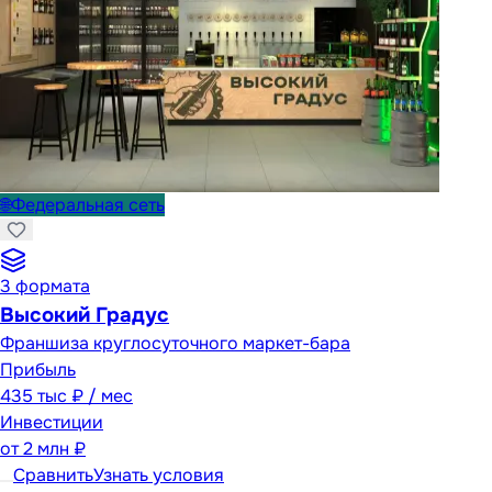
🌐
Федеральная сеть
3
формата
Высокий Градус
Франшиза круглосуточного маркет-бара
Прибыль
435 тыс ₽ / мес
Инвестиции
от
2 млн ₽
Сравнить
Узнать условия