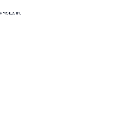
нмодели.