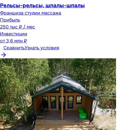
Рельсы-рельсы, шпалы-шпалы
Франшиза студии массажа
Прибыль
250 тыс ₽ / мес
Инвестиции
от
3,6 млн ₽
Сравнить
Узнать условия