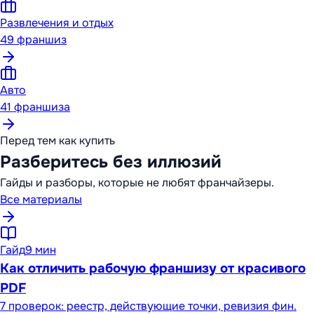
Развлечения и отдых
49
франшиз
Авто
41
франшиза
Перед тем как купить
Разберитесь без иллюзий
Гайды и разборы, которые не любят франчайзеры.
Все материалы
Гайд
9 мин
Как отличить рабочую франшизу от красивого
PDF
7 проверок: реестр, действующие точки, ревизия фин.