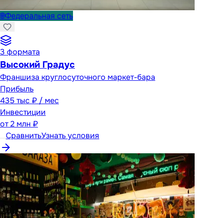
🌐
Федеральная сеть
3
формата
Высокий Градус
Франшиза круглосуточного маркет-бара
Прибыль
435 тыс ₽ / мес
Инвестиции
от
2 млн ₽
Сравнить
Узнать условия