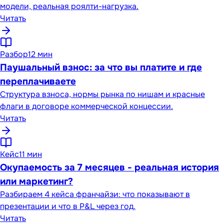
модели, реальная роялти-нагрузка.
Читать
Разбор
12 мин
Паушальный взнос: за что вы платите и где
переплачиваете
Структура взноса, нормы рынка по нишам и красные
флаги в договоре коммерческой концессии.
Читать
Кейс
11 мин
Окупаемость за 7 месяцев - реальная история
или маркетинг?
Разбираем 4 кейса франчайзи: что показывают в
презентации и что в P&L через год.
Читать