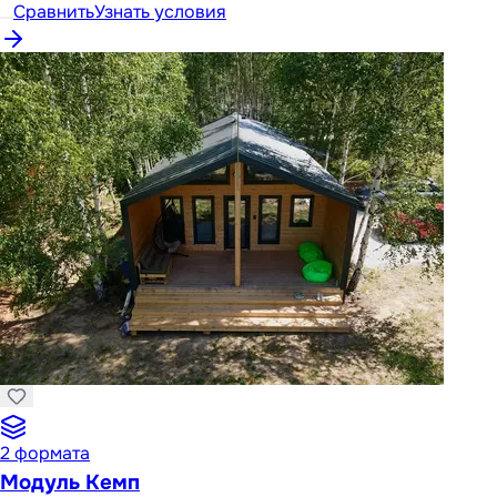
Сравнить
Узнать условия
2
формата
Модуль Кемп