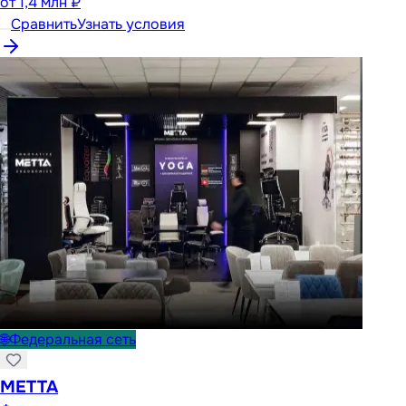
от
1,4 млн ₽
Сравнить
Узнать условия
🌐
Федеральная сеть
METTA