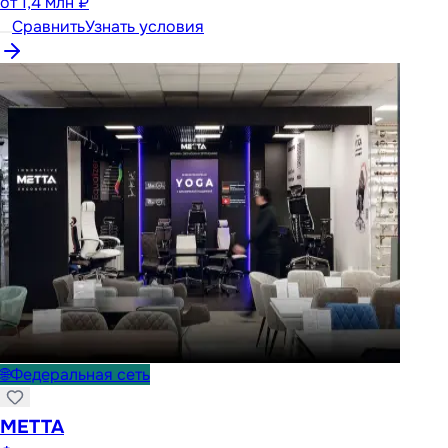
от
1,4 млн ₽
Сравнить
Узнать условия
🌐
Федеральная сеть
METTA