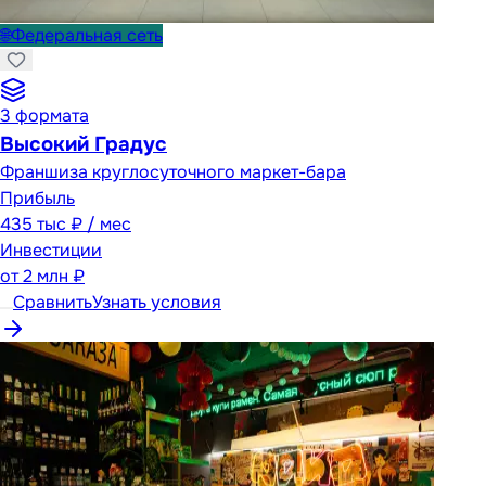
🌐
Федеральная сеть
3
формата
Высокий Градус
Франшиза круглосуточного маркет-бара
Прибыль
435 тыс ₽ / мес
Инвестиции
от
2 млн ₽
Сравнить
Узнать условия