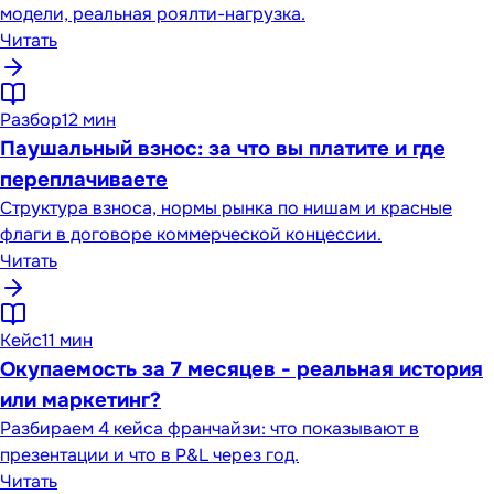
модели, реальная роялти-нагрузка.
Читать
Разбор
12 мин
Паушальный взнос: за что вы платите и где
переплачиваете
Структура взноса, нормы рынка по нишам и красные
флаги в договоре коммерческой концессии.
Читать
Кейс
11 мин
Окупаемость за 7 месяцев - реальная история
или маркетинг?
Разбираем 4 кейса франчайзи: что показывают в
презентации и что в P&L через год.
Читать