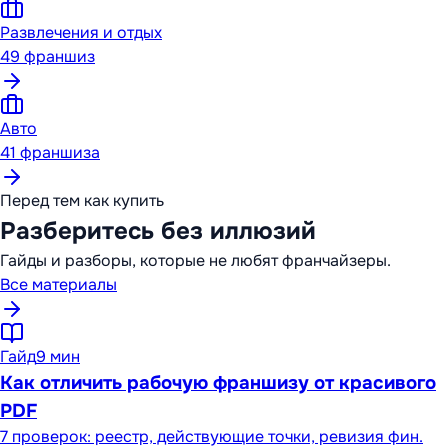
Развлечения и отдых
49
франшиз
Авто
41
франшиза
Перед тем как купить
Разберитесь без иллюзий
Гайды и разборы, которые не любят франчайзеры.
Все материалы
Гайд
9 мин
Как отличить рабочую франшизу от красивого
PDF
7 проверок: реестр, действующие точки, ревизия фин.