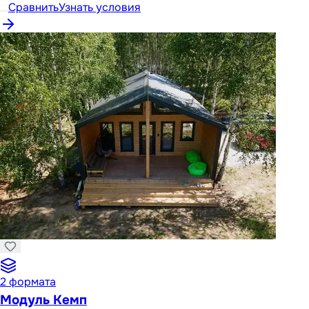
Сравнить
Узнать условия
2
формата
Модуль Кемп