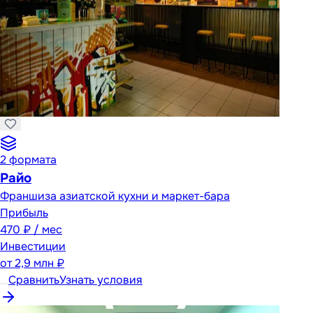
2
формата
Райо
Франшиза азиатской кухни и маркет-бара
Прибыль
470 ₽ / мес
Инвестиции
от
2,9 млн ₽
Сравнить
Узнать условия