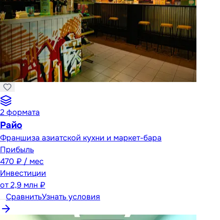
2
формата
Райо
Франшиза азиатской кухни и маркет-бара
Прибыль
470 ₽ / мес
Инвестиции
от
2,9 млн ₽
Сравнить
Узнать условия