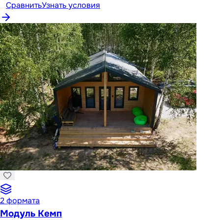
Сравнить
Узнать условия
2
формата
Модуль Кемп