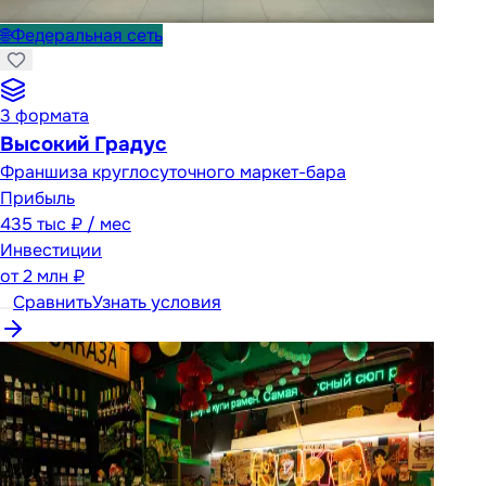
🌐
Федеральная сеть
3
формата
Высокий Градус
Франшиза круглосуточного маркет-бара
Прибыль
435 тыс ₽ / мес
Инвестиции
от
2 млн ₽
Сравнить
Узнать условия