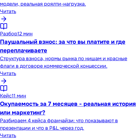
модели, реальная роялти-нагрузка.
Читать
Разбор
12 мин
Паушальный взнос: за что вы платите и где
переплачиваете
Структура взноса, нормы рынка по нишам и красные
флаги в договоре коммерческой концессии.
Читать
Кейс
11 мин
Окупаемость за 7 месяцев - реальная история
или маркетинг?
Разбираем 4 кейса франчайзи: что показывают в
презентации и что в P&L через год.
Читать