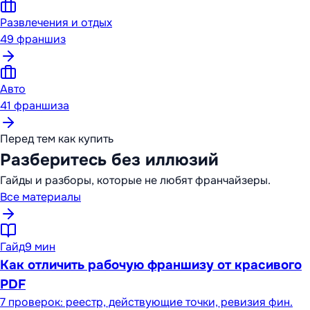
Развлечения и отдых
49
франшиз
Авто
41
франшиза
Перед тем как купить
Разберитесь без иллюзий
Гайды и разборы, которые не любят франчайзеры.
Все материалы
Гайд
9 мин
Как отличить рабочую франшизу от красивого
PDF
7 проверок: реестр, действующие точки, ревизия фин.