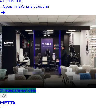
от
1,4 млн ₽
Сравнить
Узнать условия
🌐
Федеральная сеть
METTA