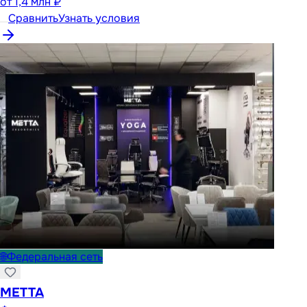
от
1,4 млн ₽
Сравнить
Узнать условия
🌐
Федеральная сеть
METTA