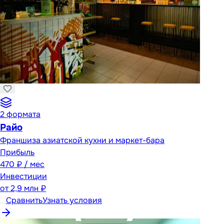
2
формата
Райо
Франшиза азиатской кухни и маркет-бара
Прибыль
470 ₽ / мес
Инвестиции
от
2,9 млн ₽
Сравнить
Узнать условия