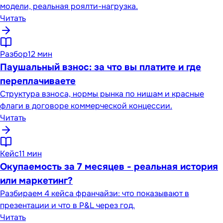
модели, реальная роялти-нагрузка.
Читать
Разбор
12 мин
Паушальный взнос: за что вы платите и где
переплачиваете
Структура взноса, нормы рынка по нишам и красные
флаги в договоре коммерческой концессии.
Читать
Кейс
11 мин
Окупаемость за 7 месяцев - реальная история
или маркетинг?
Разбираем 4 кейса франчайзи: что показывают в
презентации и что в P&L через год.
Читать