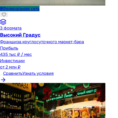
🌐
Федеральная сеть
3
формата
Высокий Градус
Франшиза круглосуточного маркет-бара
Прибыль
435 тыс ₽ / мес
Инвестиции
от
2 млн ₽
Сравнить
Узнать условия