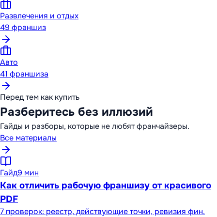
Развлечения и отдых
49
франшиз
Авто
41
франшиза
Перед тем как купить
Разберитесь без иллюзий
Гайды и разборы, которые не любят франчайзеры.
Все материалы
Гайд
9 мин
Как отличить рабочую франшизу от красивого
PDF
7 проверок: реестр, действующие точки, ревизия фин.