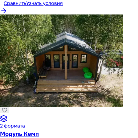
Сравнить
Узнать условия
2
формата
Модуль Кемп