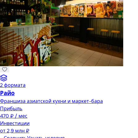
2
формата
Райо
Франшиза азиатской кухни и маркет-бара
Прибыль
470 ₽ / мес
Инвестиции
от
2,9 млн ₽