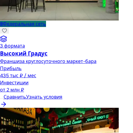
🌐
Федеральная сеть
3
формата
Высокий Градус
Франшиза круглосуточного маркет-бара
Прибыль
435 тыс ₽ / мес
Инвестиции
от
2 млн ₽
Сравнить
Узнать условия