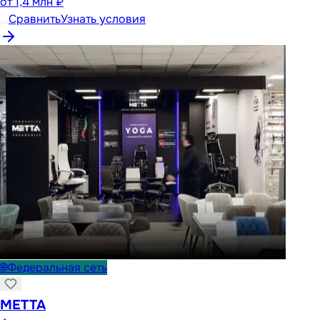
от
1,4 млн ₽
Сравнить
Узнать условия
🌐
Федеральная сеть
METTA