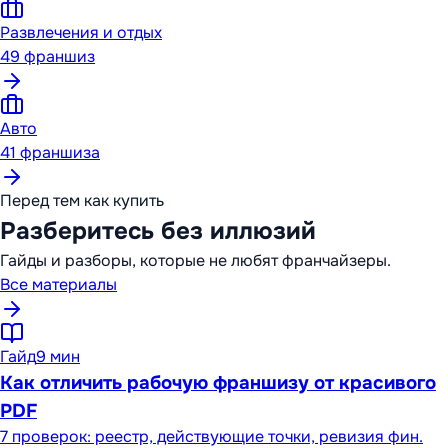
Развлечения и отдых
49
франшиз
Авто
41
франшиза
Перед тем как купить
Разберитесь без иллюзий
Гайды и разборы, которые не любят франчайзеры.
Все материалы
Гайд
9 мин
Как отличить рабочую франшизу от красивого
PDF
7 проверок: реестр, действующие точки, ревизия фин.