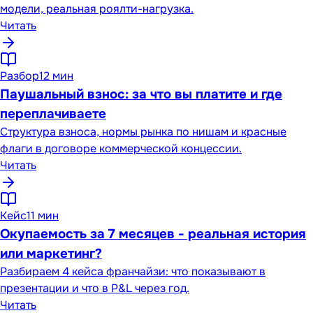
модели, реальная роялти-нагрузка.
Читать
Разбор
12 мин
Паушальный взнос: за что вы платите и где
переплачиваете
Структура взноса, нормы рынка по нишам и красные
флаги в договоре коммерческой концессии.
Читать
Кейс
11 мин
Окупаемость за 7 месяцев - реальная история
или маркетинг?
Разбираем 4 кейса франчайзи: что показывают в
презентации и что в P&L через год.
Читать