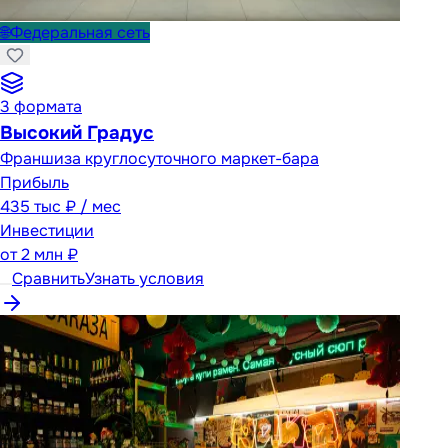
🌐
Федеральная сеть
3
формата
Высокий Градус
Франшиза круглосуточного маркет-бара
Прибыль
435 тыс ₽ / мес
Инвестиции
от
2 млн ₽
Сравнить
Узнать условия