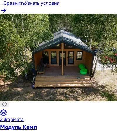
Сравнить
Узнать условия
2
формата
Модуль Кемп