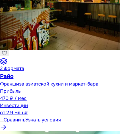
2
формата
Райо
Франшиза азиатской кухни и маркет-бара
Прибыль
470 ₽ / мес
Инвестиции
от
2,9 млн ₽
Сравнить
Узнать условия