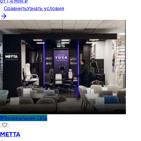
от
1,4 млн ₽
Сравнить
Узнать условия
🌐
Федеральная сеть
METTA