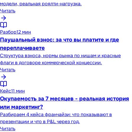
модели, реальная роялти-нагрузка.
Читать
Разбор
12 мин
Паушальный взнос: за что вы платите и где
переплачиваете
Структура взноса, нормы рынка по нишам и красные
флаги в договоре коммерческой концессии.
Читать
Кейс
11 мин
Окупаемость за 7 месяцев - реальная история
или маркетинг?
Разбираем 4 кейса франчайзи: что показывают в
презентации и что в P&L через год.
Читать