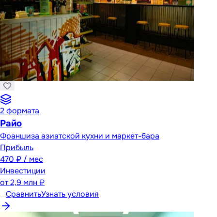
2
формата
Райо
Франшиза азиатской кухни и маркет-бара
Прибыль
470 ₽ / мес
Инвестиции
от
2,9 млн ₽
Сравнить
Узнать условия