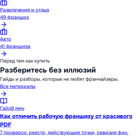
Развлечения и отдых
49
франшиз
Авто
41
франшиза
Перед тем как купить
Разберитесь без иллюзий
Гайды и разборы, которые не любят франчайзеры.
Все материалы
Гайд
9 мин
Как отличить рабочую франшизу от красивого
PDF
7 проверок: реестр, действующие точки, ревизия фин.