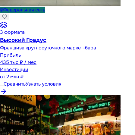
🌐
Федеральная сеть
3
формата
Высокий Градус
Франшиза круглосуточного маркет-бара
Прибыль
435 тыс ₽ / мес
Инвестиции
от
2 млн ₽
Сравнить
Узнать условия