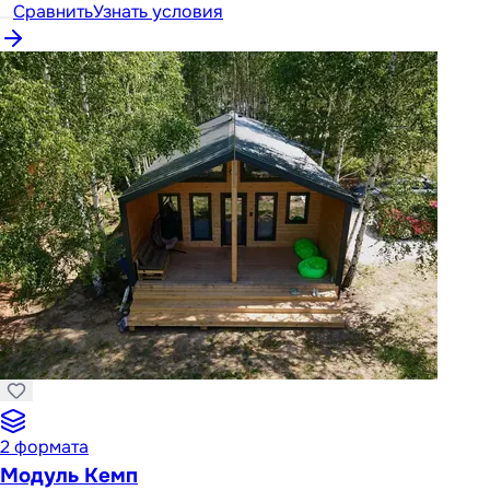
Сравнить
Узнать условия
2
формата
Модуль Кемп