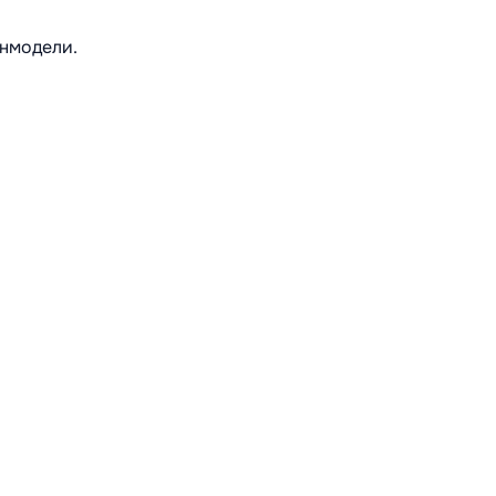
нмодели.