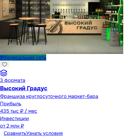
🌐
Федеральная сеть
3
формата
Высокий Градус
Франшиза круглосуточного маркет-бара
Прибыль
435 тыс ₽ / мес
Инвестиции
от
2 млн ₽
Сравнить
Узнать условия