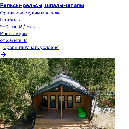
Рельсы-рельсы, шпалы-шпалы
Франшиза студии массажа
Прибыль
250 тыс ₽ / мес
Инвестиции
от
3,6 млн ₽
Сравнить
Узнать условия