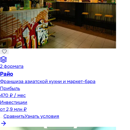
2
формата
Райо
Франшиза азиатской кухни и маркет-бара
Прибыль
470 ₽ / мес
Инвестиции
от
2,9 млн ₽
Сравнить
Узнать условия