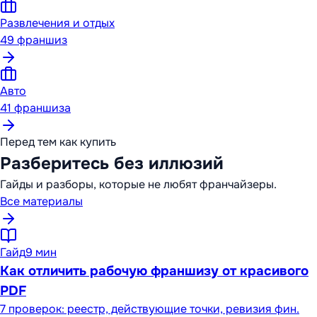
Развлечения и отдых
49
франшиз
Авто
41
франшиза
Перед тем как купить
Разберитесь без иллюзий
Гайды и разборы, которые не любят франчайзеры.
Все материалы
Гайд
9 мин
Как отличить рабочую франшизу от красивого
PDF
7 проверок: реестр, действующие точки, ревизия фин.