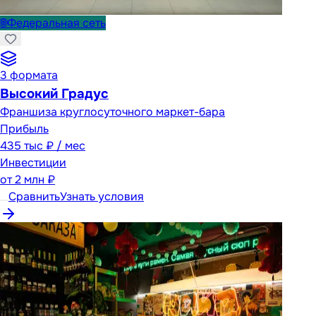
🌐
Федеральная сеть
3
формата
Высокий Градус
Франшиза круглосуточного маркет-бара
Прибыль
435 тыс ₽ / мес
Инвестиции
от
2 млн ₽
Сравнить
Узнать условия