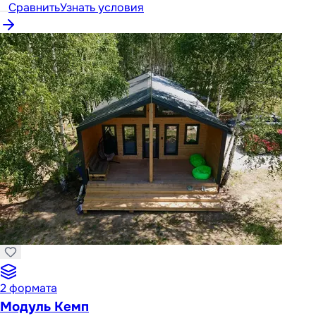
Сравнить
Узнать условия
2
формата
Модуль Кемп