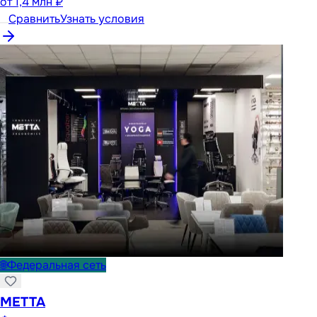
от
1,4 млн ₽
Сравнить
Узнать условия
🌐
Федеральная сеть
METTA