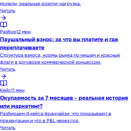
модели, реальная роялти-нагрузка.
Читать
Разбор
12 мин
Паушальный взнос: за что вы платите и где
переплачиваете
Структура взноса, нормы рынка по нишам и красные
флаги в договоре коммерческой концессии.
Читать
Кейс
11 мин
Окупаемость за 7 месяцев - реальная история
или маркетинг?
Разбираем 4 кейса франчайзи: что показывают в
презентации и что в P&L через год.
Читать