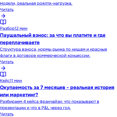
модели, реальная роялти-нагрузка.
Читать
Разбор
12 мин
Паушальный взнос: за что вы платите и где
переплачиваете
Структура взноса, нормы рынка по нишам и красные
флаги в договоре коммерческой концессии.
Читать
Кейс
11 мин
Окупаемость за 7 месяцев - реальная история
или маркетинг?
Разбираем 4 кейса франчайзи: что показывают в
презентации и что в P&L через год.
Читать