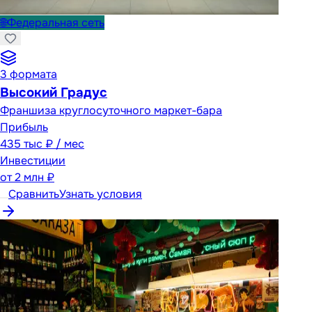
🌐
Федеральная сеть
3
формата
Высокий Градус
Франшиза круглосуточного маркет-бара
Прибыль
435 тыс ₽ / мес
Инвестиции
от
2 млн ₽
Сравнить
Узнать условия