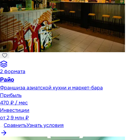
2
формата
Райо
Франшиза азиатской кухни и маркет-бара
Прибыль
470 ₽ / мес
Инвестиции
от
2,9 млн ₽
Сравнить
Узнать условия