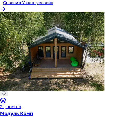
Сравнить
Узнать условия
2
формата
Модуль Кемп