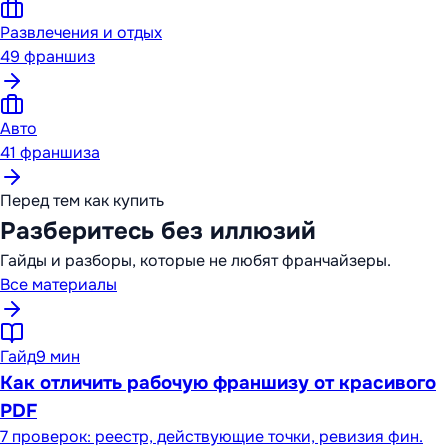
Развлечения и отдых
49
франшиз
Авто
41
франшиза
Перед тем как купить
Разберитесь без иллюзий
Гайды и разборы, которые не любят франчайзеры.
Все материалы
Гайд
9 мин
Как отличить рабочую франшизу от красивого
PDF
7 проверок: реестр, действующие точки, ревизия фин.