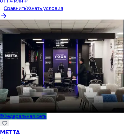
от
1,4 млн ₽
Сравнить
Узнать условия
🌐
Федеральная сеть
METTA