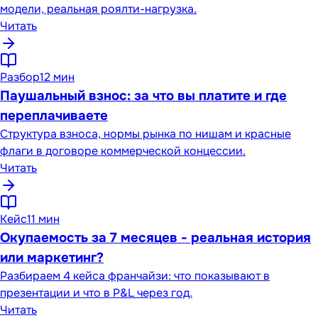
модели, реальная роялти-нагрузка.
Читать
Разбор
12 мин
Паушальный взнос: за что вы платите и где
переплачиваете
Структура взноса, нормы рынка по нишам и красные
флаги в договоре коммерческой концессии.
Читать
Кейс
11 мин
Окупаемость за 7 месяцев - реальная история
или маркетинг?
Разбираем 4 кейса франчайзи: что показывают в
презентации и что в P&L через год.
Читать