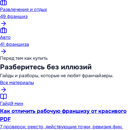
Развлечения и отдых
49
франшиз
Авто
41
франшиза
Перед тем как купить
Разберитесь без иллюзий
Гайды и разборы, которые не любят франчайзеры.
Все материалы
Гайд
9 мин
Как отличить рабочую франшизу от красивого
PDF
7 проверок: реестр, действующие точки, ревизия фин.