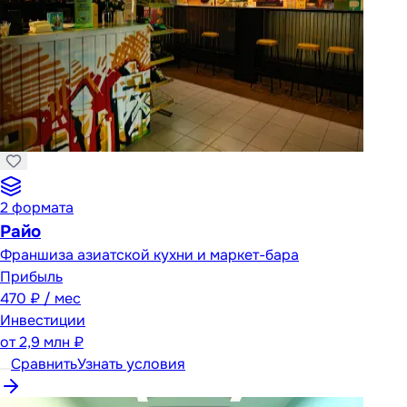
2
формата
Райо
Франшиза азиатской кухни и маркет-бара
Прибыль
470 ₽ / мес
Инвестиции
от
2,9 млн ₽
Сравнить
Узнать условия