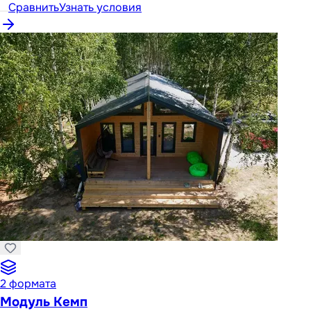
Сравнить
Узнать условия
2
формата
Модуль Кемп