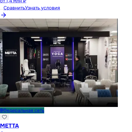
от
1,4 млн ₽
Сравнить
Узнать условия
🌐
Федеральная сеть
METTA