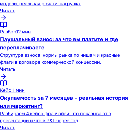
модели, реальная роялти-нагрузка.
Читать
Разбор
12 мин
Паушальный взнос: за что вы платите и где
переплачиваете
Структура взноса, нормы рынка по нишам и красные
флаги в договоре коммерческой концессии.
Читать
Кейс
11 мин
Окупаемость за 7 месяцев - реальная история
или маркетинг?
Разбираем 4 кейса франчайзи: что показывают в
презентации и что в P&L через год.
Читать