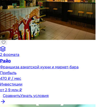
2
формата
Райо
Франшиза азиатской кухни и маркет-бара
Прибыль
470 ₽ / мес
Инвестиции
от
2,9 млн ₽
Сравнить
Узнать условия