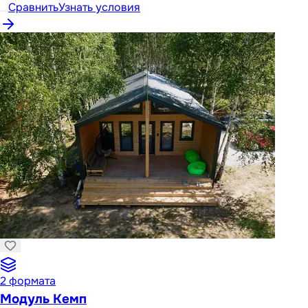
Сравнить
Узнать условия
2
формата
Модуль Кемп