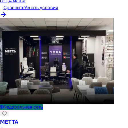
от
1,4 млн ₽
Сравнить
Узнать условия
🌐
Федеральная сеть
METTA