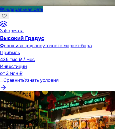
🌐
Федеральная сеть
3
формата
Высокий Градус
Франшиза круглосуточного маркет-бара
Прибыль
435 тыс ₽ / мес
Инвестиции
от
2 млн ₽
Сравнить
Узнать условия