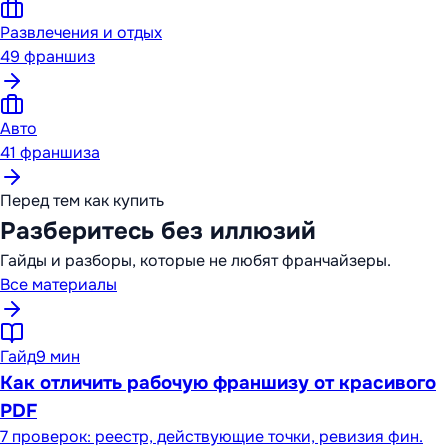
Развлечения и отдых
49
франшиз
Авто
41
франшиза
Перед тем как купить
Разберитесь без иллюзий
Гайды и разборы, которые не любят франчайзеры.
Все материалы
Гайд
9 мин
Как отличить рабочую франшизу от красивого
PDF
7 проверок: реестр, действующие точки, ревизия фин.