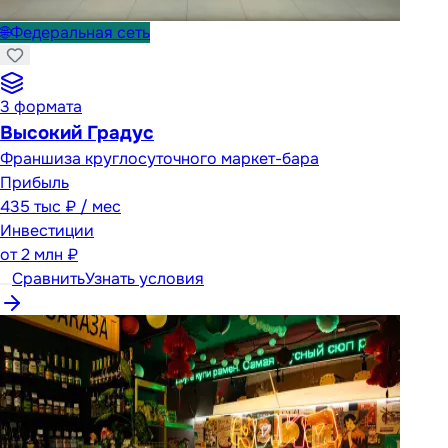
🌐
Федеральная сеть
3
формата
Высокий Градус
Франшиза круглосуточного маркет-бара
Прибыль
435 тыс ₽ / мес
Инвестиции
от
2 млн ₽
Сравнить
Узнать условия