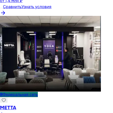
от
1,4 млн ₽
Сравнить
Узнать условия
🌐
Федеральная сеть
METTA