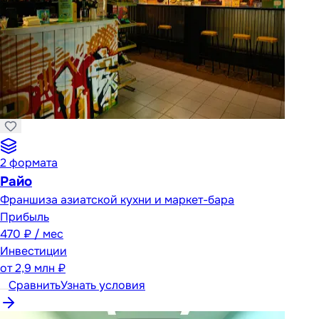
2
формата
Райо
Франшиза азиатской кухни и маркет-бара
Прибыль
470 ₽ / мес
Инвестиции
от
2,9 млн ₽
Сравнить
Узнать условия