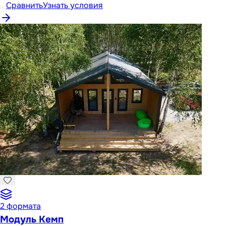
Сравнить
Узнать условия
2
формата
Модуль Кемп