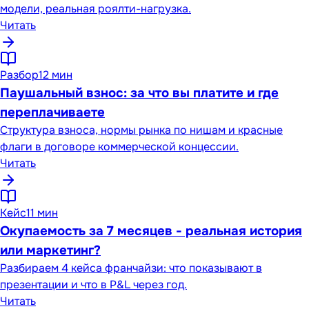
модели, реальная роялти-нагрузка.
Читать
Разбор
12 мин
Паушальный взнос: за что вы платите и где
переплачиваете
Структура взноса, нормы рынка по нишам и красные
флаги в договоре коммерческой концессии.
Читать
Кейс
11 мин
Окупаемость за 7 месяцев - реальная история
или маркетинг?
Разбираем 4 кейса франчайзи: что показывают в
презентации и что в P&L через год.
Читать