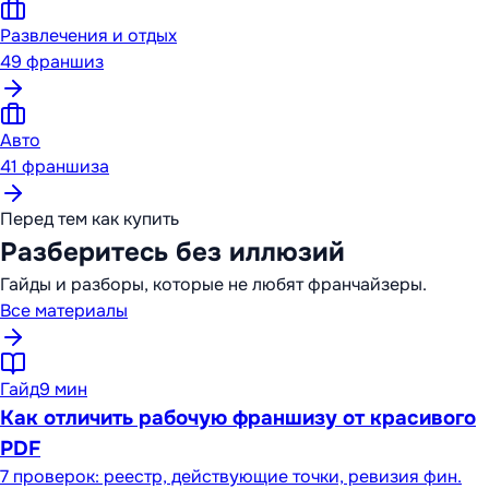
Развлечения и отдых
49
франшиз
Авто
41
франшиза
Перед тем как купить
Разберитесь без иллюзий
Гайды и разборы, которые не любят франчайзеры.
Все материалы
Гайд
9 мин
Как отличить рабочую франшизу от красивого
PDF
7 проверок: реестр, действующие точки, ревизия фин.