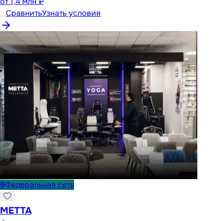
от
1,4 млн ₽
Сравнить
Узнать условия
🌐
Федеральная сеть
METTA