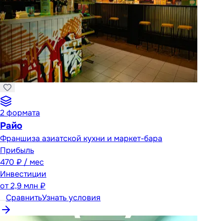
2
формата
Райо
Франшиза азиатской кухни и маркет-бара
Прибыль
470 ₽ / мес
Инвестиции
от
2,9 млн ₽
Сравнить
Узнать условия