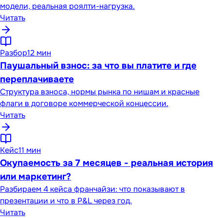
модели, реальная роялти-нагрузка.
Читать
Разбор
12 мин
Паушальный взнос: за что вы платите и где
переплачиваете
Структура взноса, нормы рынка по нишам и красные
флаги в договоре коммерческой концессии.
Читать
Кейс
11 мин
Окупаемость за 7 месяцев - реальная история
или маркетинг?
Разбираем 4 кейса франчайзи: что показывают в
презентации и что в P&L через год.
Читать