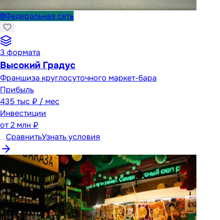
🌐
Федеральная сеть
3
формата
Высокий Градус
Франшиза круглосуточного маркет-бара
Прибыль
435 тыс ₽ / мес
Инвестиции
от
2 млн ₽
Сравнить
Узнать условия