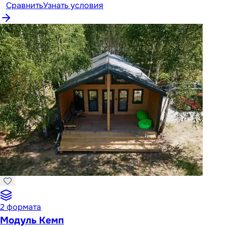
Сравнить
Узнать условия
2
формата
Модуль Кемп