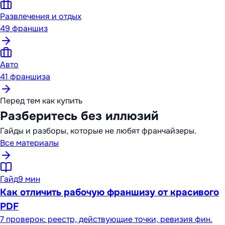
Развлечения и отдых
49
франшиз
Авто
41
франшиза
Перед тем как купить
Разберитесь без иллюзий
Гайды и разборы, которые не любят франчайзеры.
Все материалы
Гайд
9 мин
Как отличить рабочую франшизу от красивого
PDF
7 проверок: реестр, действующие точки, ревизия фин.