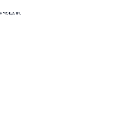
нмодели.