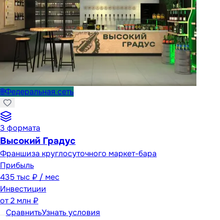
🌐
Федеральная сеть
3
формата
Высокий Градус
Франшиза круглосуточного маркет-бара
Прибыль
435 тыс ₽ / мес
Инвестиции
от
2 млн ₽
Сравнить
Узнать условия