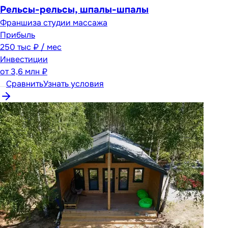
Рельсы-рельсы, шпалы-шпалы
Франшиза студии массажа
Прибыль
250 тыс ₽ / мес
Инвестиции
от
3,6 млн ₽
Сравнить
Узнать условия