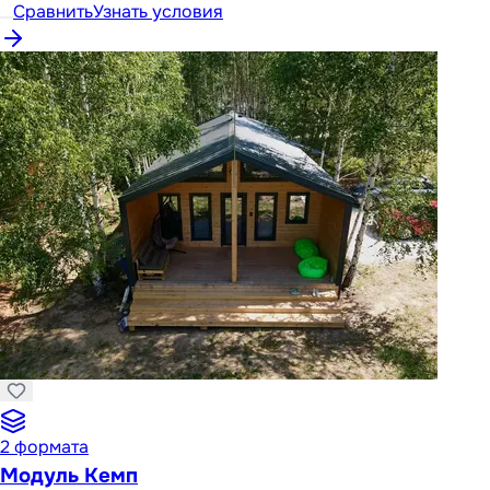
Сравнить
Узнать условия
2
формата
Модуль Кемп