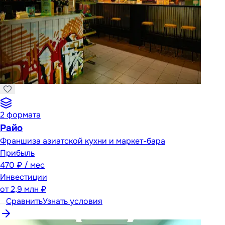
2
формата
Райо
Франшиза азиатской кухни и маркет-бара
Прибыль
470 ₽ / мес
Инвестиции
от
2,9 млн ₽
Сравнить
Узнать условия