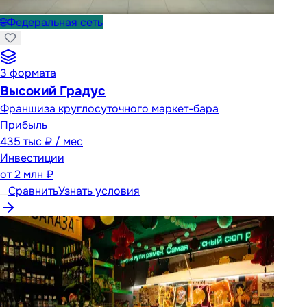
🌐
Федеральная сеть
3
формата
Высокий Градус
Франшиза круглосуточного маркет-бара
Прибыль
435 тыс ₽ / мес
Инвестиции
от
2 млн ₽
Сравнить
Узнать условия