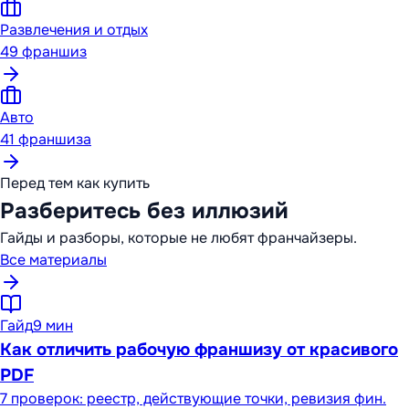
Развлечения и отдых
49
франшиз
Авто
41
франшиза
Перед тем как купить
Разберитесь без иллюзий
Гайды и разборы, которые не любят франчайзеры.
Все материалы
Гайд
9 мин
Как отличить рабочую франшизу от красивого
PDF
7 проверок: реестр, действующие точки, ревизия фин.