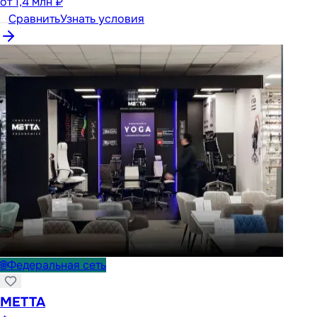
от
1,4 млн ₽
Сравнить
Узнать условия
🌐
Федеральная сеть
METTA