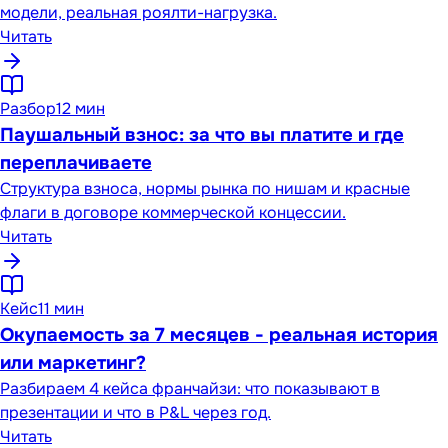
модели, реальная роялти-нагрузка.
Читать
Разбор
12 мин
Паушальный взнос: за что вы платите и где
переплачиваете
Структура взноса, нормы рынка по нишам и красные
флаги в договоре коммерческой концессии.
Читать
Кейс
11 мин
Окупаемость за 7 месяцев - реальная история
или маркетинг?
Разбираем 4 кейса франчайзи: что показывают в
презентации и что в P&L через год.
Читать