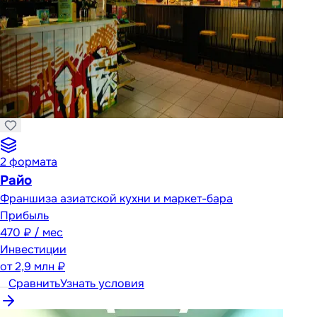
2
формата
Райо
Франшиза азиатской кухни и маркет-бара
Прибыль
470 ₽ / мес
Инвестиции
от
2,9 млн ₽
Сравнить
Узнать условия