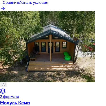
Сравнить
Узнать условия
2
формата
Модуль Кемп