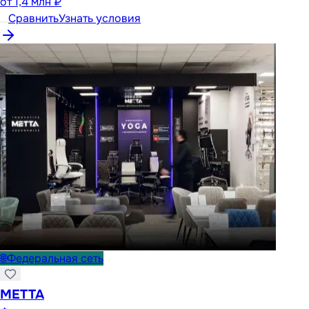
от
1,4 млн ₽
Сравнить
Узнать условия
🌐
Федеральная сеть
METTA