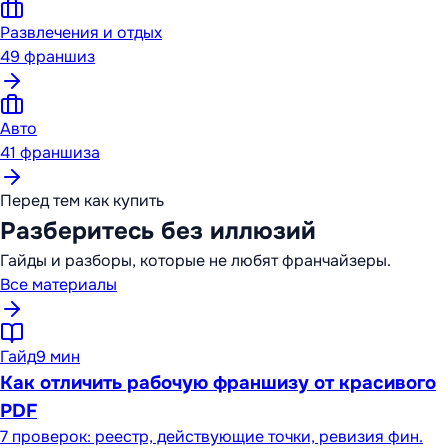
Развлечения и отдых
49
франшиз
Авто
41
франшиза
Перед тем как купить
Разберитесь без иллюзий
Гайды и разборы, которые не любят франчайзеры.
Все материалы
Гайд
9 мин
Как отличить рабочую франшизу от красивого
PDF
7 проверок: реестр, действующие точки, ревизия фин.