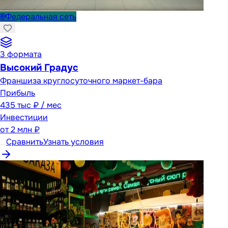
🌐
Федеральная сеть
3
формата
Высокий Градус
Франшиза круглосуточного маркет-бара
Прибыль
435 тыс ₽ / мес
Инвестиции
от
2 млн ₽
Сравнить
Узнать условия