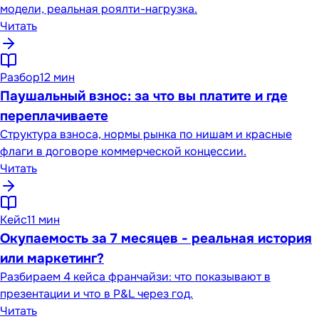
модели, реальная роялти-нагрузка.
Читать
Разбор
12 мин
Паушальный взнос: за что вы платите и где
переплачиваете
Структура взноса, нормы рынка по нишам и красные
флаги в договоре коммерческой концессии.
Читать
Кейс
11 мин
Окупаемость за 7 месяцев - реальная история
или маркетинг?
Разбираем 4 кейса франчайзи: что показывают в
презентации и что в P&L через год.
Читать