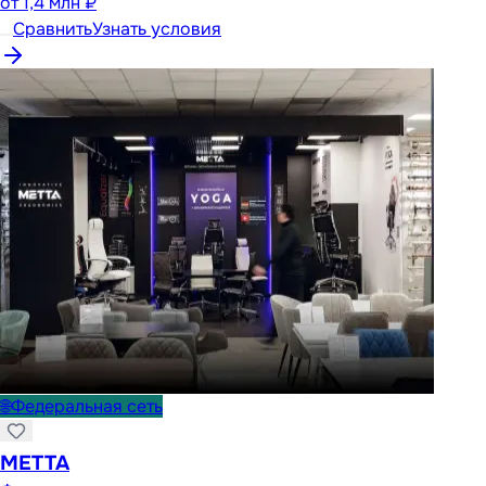
от
1,4 млн ₽
Сравнить
Узнать условия
🌐
Федеральная сеть
METTA