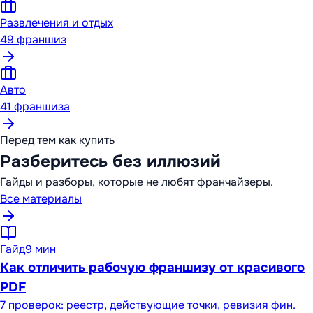
Развлечения и отдых
49
франшиз
Авто
41
франшиза
Перед тем как купить
Разберитесь без иллюзий
Гайды и разборы, которые не любят франчайзеры.
Все материалы
Гайд
9 мин
Как отличить рабочую франшизу от красивого
PDF
7 проверок: реестр, действующие точки, ревизия фин.