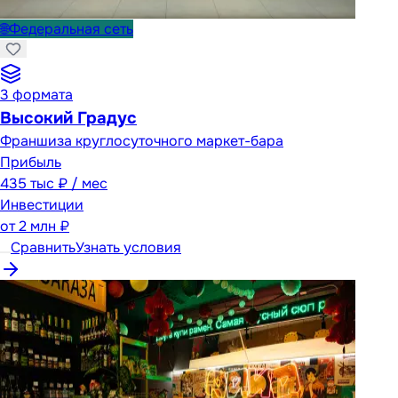
🌐
Федеральная сеть
3
формата
Высокий Градус
Франшиза круглосуточного маркет-бара
Прибыль
435 тыс ₽ / мес
Инвестиции
от
2 млн ₽
Сравнить
Узнать условия