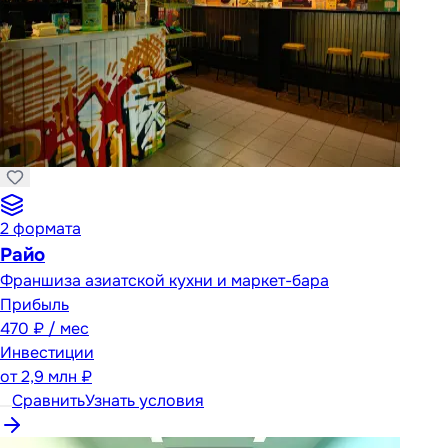
2
формата
Райо
Франшиза азиатской кухни и маркет-бара
Прибыль
470 ₽ / мес
Инвестиции
от
2,9 млн ₽
Сравнить
Узнать условия