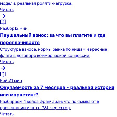
модели, реальная роялти-нагрузка.
Читать
Разбор
12 мин
Паушальный взнос: за что вы платите и где
переплачиваете
Структура взноса, нормы рынка по нишам и красные
флаги в договоре коммерческой концессии.
Читать
Кейс
11 мин
Окупаемость за 7 месяцев - реальная история
или маркетинг?
Разбираем 4 кейса франчайзи: что показывают в
презентации и что в P&L через год.
Читать