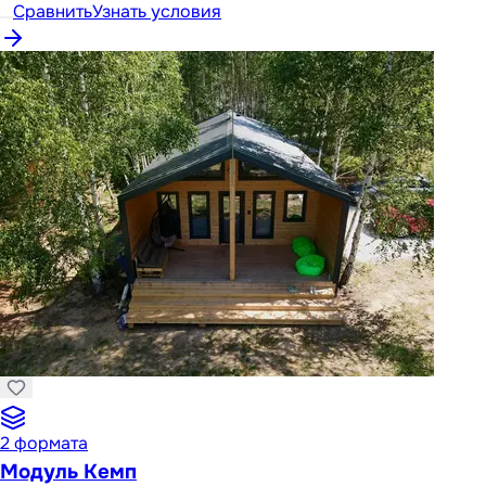
Сравнить
Узнать условия
2
формата
Модуль Кемп