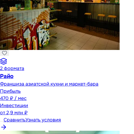
2
формата
Райо
Франшиза азиатской кухни и маркет-бара
Прибыль
470 ₽ / мес
Инвестиции
от
2,9 млн ₽
Сравнить
Узнать условия