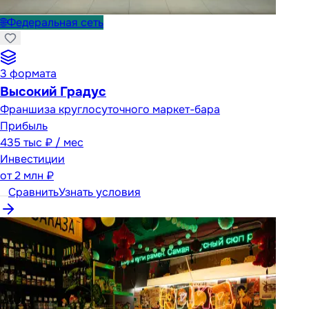
🌐
Федеральная сеть
3
формата
Высокий Градус
Франшиза круглосуточного маркет-бара
Прибыль
435 тыс ₽ / мес
Инвестиции
от
2 млн ₽
Сравнить
Узнать условия