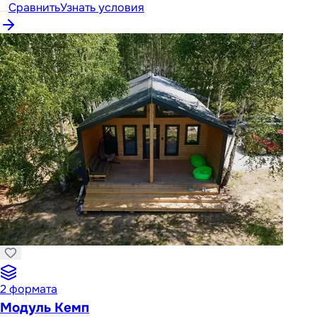
Сравнить
Узнать условия
2
формата
Модуль Кемп