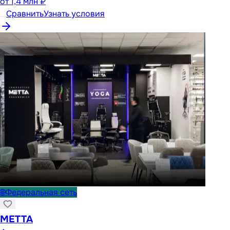
от
1,4 млн ₽
Сравнить
Узнать условия
🌐
Федеральная сеть
METTA