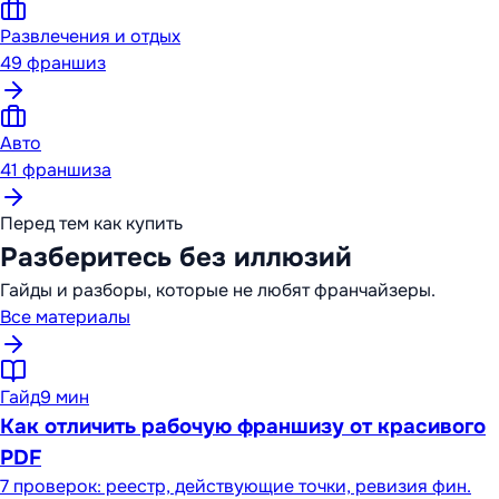
Развлечения и отдых
49
франшиз
Авто
41
франшиза
Перед тем как купить
Разберитесь без иллюзий
Гайды и разборы, которые не любят франчайзеры.
Все материалы
Гайд
9 мин
Как отличить рабочую франшизу от красивого
PDF
7 проверок: реестр, действующие точки, ревизия фин.