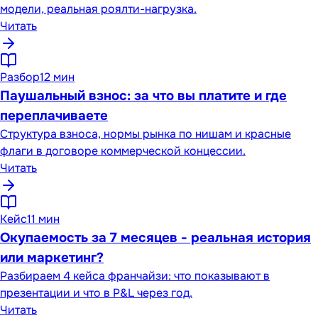
модели, реальная роялти-нагрузка.
Читать
Разбор
12 мин
Паушальный взнос: за что вы платите и где
переплачиваете
Структура взноса, нормы рынка по нишам и красные
флаги в договоре коммерческой концессии.
Читать
Кейс
11 мин
Окупаемость за 7 месяцев - реальная история
или маркетинг?
Разбираем 4 кейса франчайзи: что показывают в
презентации и что в P&L через год.
Читать