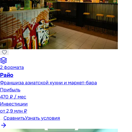
2
формата
Райо
Франшиза азиатской кухни и маркет-бара
Прибыль
470 ₽ / мес
Инвестиции
от
2,9 млн ₽
Сравнить
Узнать условия