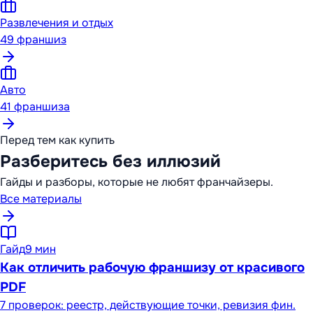
Развлечения и отдых
49
франшиз
Авто
41
франшиза
Перед тем как купить
Разберитесь без иллюзий
Гайды и разборы, которые не любят франчайзеры.
Все материалы
Гайд
9 мин
Как отличить рабочую франшизу от красивого
PDF
7 проверок: реестр, действующие точки, ревизия фин.