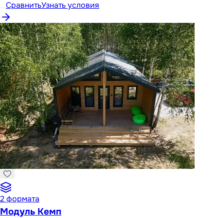
Сравнить
Узнать условия
2
формата
Модуль Кемп