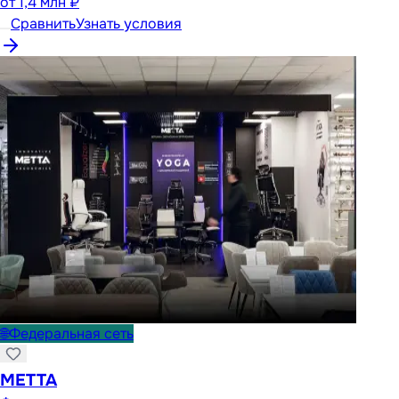
от
1,4 млн ₽
Сравнить
Узнать условия
🌐
Федеральная сеть
METTA