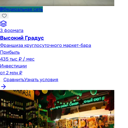
🌐
Федеральная сеть
3
формата
Высокий Градус
Франшиза круглосуточного маркет-бара
Прибыль
435 тыс ₽ / мес
Инвестиции
от
2 млн ₽
Сравнить
Узнать условия