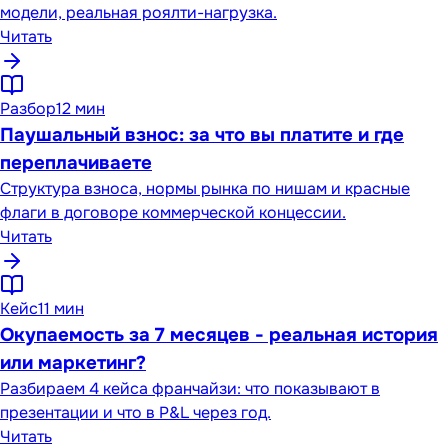
модели, реальная роялти-нагрузка.
Читать
Разбор
12 мин
Паушальный взнос: за что вы платите и где
переплачиваете
Структура взноса, нормы рынка по нишам и красные
флаги в договоре коммерческой концессии.
Читать
Кейс
11 мин
Окупаемость за 7 месяцев - реальная история
или маркетинг?
Разбираем 4 кейса франчайзи: что показывают в
презентации и что в P&L через год.
Читать