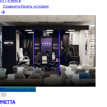
от
1,4 млн ₽
Сравнить
Узнать условия
🌐
Федеральная сеть
METTA