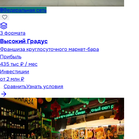
🌐
Федеральная сеть
3
формата
Высокий Градус
Франшиза круглосуточного маркет-бара
Прибыль
435 тыс ₽ / мес
Инвестиции
от
2 млн ₽
Сравнить
Узнать условия