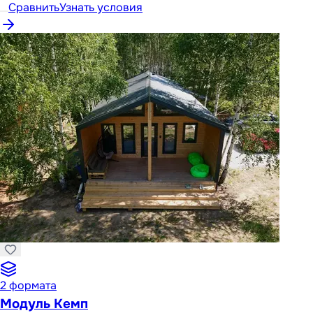
Сравнить
Узнать условия
2
формата
Модуль Кемп