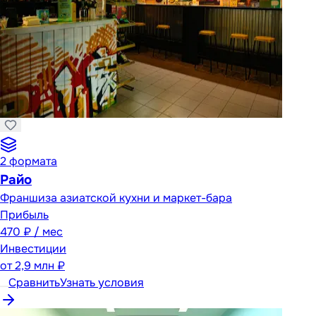
2
формата
Райо
Франшиза азиатской кухни и маркет-бара
Прибыль
470 ₽ / мес
Инвестиции
от
2,9 млн ₽
Сравнить
Узнать условия