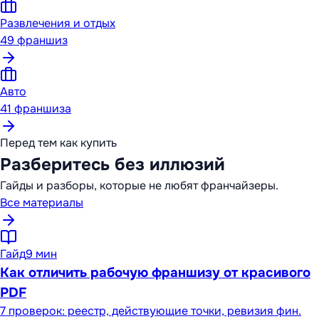
Развлечения и отдых
49
франшиз
Авто
41
франшиза
Перед тем как купить
Разберитесь без иллюзий
Гайды и разборы, которые не любят франчайзеры.
Все материалы
Гайд
9 мин
Как отличить рабочую франшизу от красивого
PDF
7 проверок: реестр, действующие точки, ревизия фин.