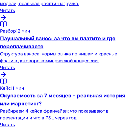
модели, реальная роялти-нагрузка.
Читать
Разбор
12 мин
Паушальный взнос: за что вы платите и где
переплачиваете
Структура взноса, нормы рынка по нишам и красные
флаги в договоре коммерческой концессии.
Читать
Кейс
11 мин
Окупаемость за 7 месяцев - реальная история
или маркетинг?
Разбираем 4 кейса франчайзи: что показывают в
презентации и что в P&L через год.
Читать