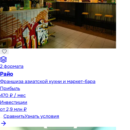
2
формата
Райо
Франшиза азиатской кухни и маркет-бара
Прибыль
470 ₽ / мес
Инвестиции
от
2,9 млн ₽
Сравнить
Узнать условия