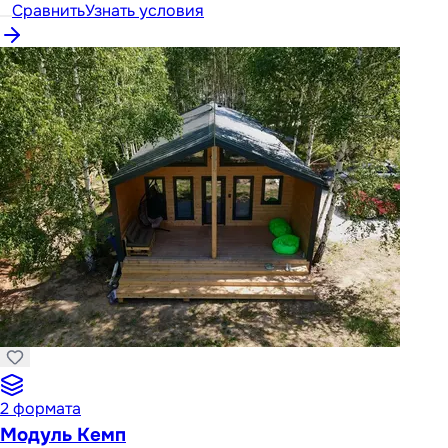
Сравнить
Узнать условия
2
формата
Модуль Кемп