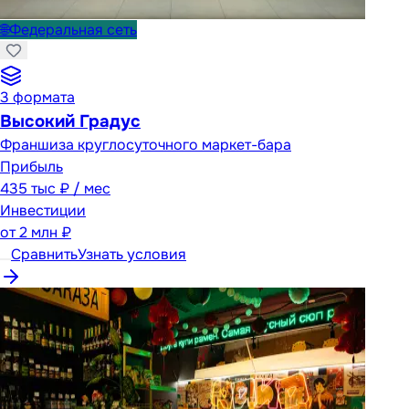
🌐
Федеральная сеть
3
формата
Высокий Градус
Франшиза круглосуточного маркет-бара
Прибыль
435 тыс ₽ / мес
Инвестиции
от
2 млн ₽
Сравнить
Узнать условия