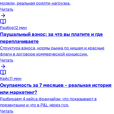
модели, реальная роялти-нагрузка.
Читать
Разбор
12 мин
Паушальный взнос: за что вы платите и где
переплачиваете
Структура взноса, нормы рынка по нишам и красные
флаги в договоре коммерческой концессии.
Читать
Кейс
11 мин
Окупаемость за 7 месяцев - реальная история
или маркетинг?
Разбираем 4 кейса франчайзи: что показывают в
презентации и что в P&L через год.
Читать