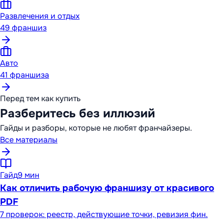
Развлечения и отдых
49
франшиз
Авто
41
франшиза
Перед тем как купить
Разберитесь без иллюзий
Гайды и разборы, которые не любят франчайзеры.
Все материалы
Гайд
9 мин
Как отличить рабочую франшизу от красивого
PDF
7 проверок: реестр, действующие точки, ревизия фин.