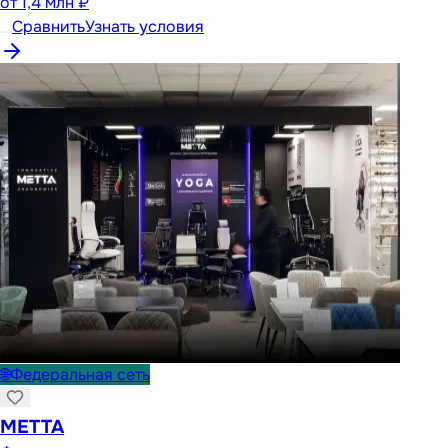
от
1,4 млн ₽
Сравнить
Узнать условия
🌐
Федеральная сеть
METTA