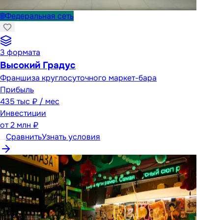
🌐
Федеральная сеть
3
формата
Высокий Градус
Франшиза круглосуточного маркет-бара
Прибыль
435 тыс ₽ / мес
Инвестиции
от
2 млн ₽
Сравнить
Узнать условия