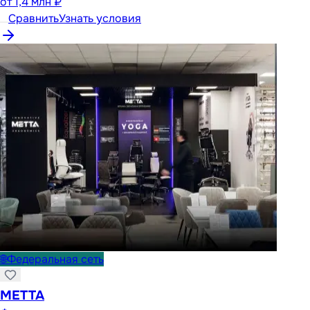
от
1,4 млн ₽
Сравнить
Узнать условия
🌐
Федеральная сеть
METTA