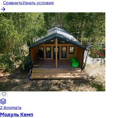
Сравнить
Узнать условия
2
формата
Модуль Кемп