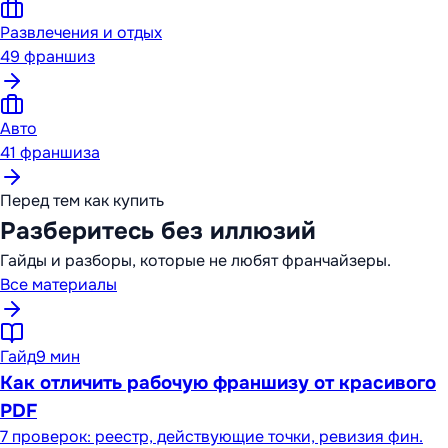
Развлечения и отдых
49
франшиз
Авто
41
франшиза
Перед тем как купить
Разберитесь без иллюзий
Гайды и разборы, которые не любят франчайзеры.
Все материалы
Гайд
9 мин
Как отличить рабочую франшизу от красивого
PDF
7 проверок: реестр, действующие точки, ревизия фин.