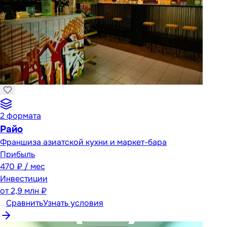
2
формата
Райо
Франшиза азиатской кухни и маркет-бара
Прибыль
470 ₽ / мес
Инвестиции
от
2,9 млн ₽
Сравнить
Узнать условия