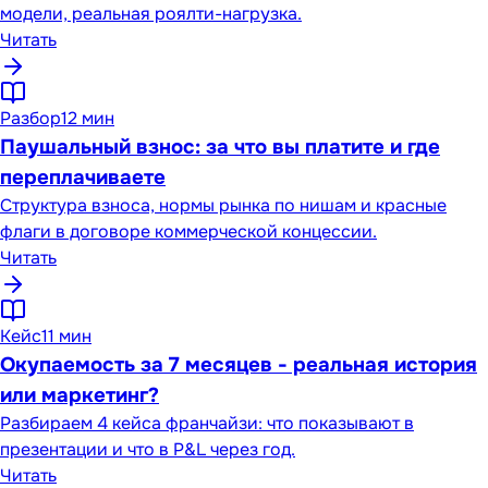
модели, реальная роялти-нагрузка.
Читать
Разбор
12 мин
Паушальный взнос: за что вы платите и где
переплачиваете
Структура взноса, нормы рынка по нишам и красные
флаги в договоре коммерческой концессии.
Читать
Кейс
11 мин
Окупаемость за 7 месяцев - реальная история
или маркетинг?
Разбираем 4 кейса франчайзи: что показывают в
презентации и что в P&L через год.
Читать