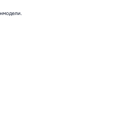
нмодели.