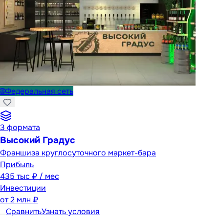
🌐
Федеральная сеть
3
формата
Высокий Градус
Франшиза круглосуточного маркет-бара
Прибыль
435 тыс ₽ / мес
Инвестиции
от
2 млн ₽
Сравнить
Узнать условия