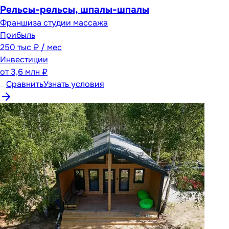
Рельсы-рельсы, шпалы-шпалы
Франшиза студии массажа
Прибыль
250 тыс ₽ / мес
Инвестиции
от
3,6 млн ₽
Сравнить
Узнать условия