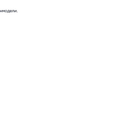
нмодели.