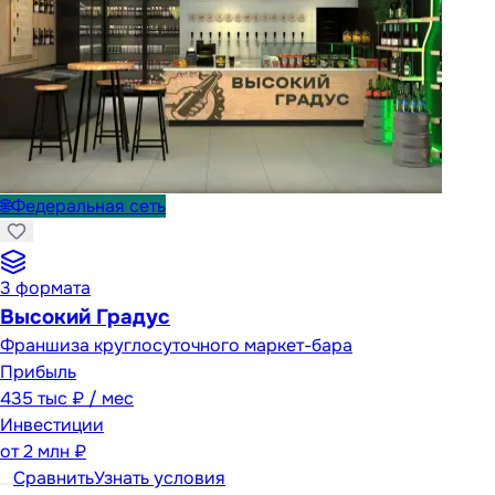
🌐
Федеральная сеть
3
формата
Высокий Градус
Франшиза круглосуточного маркет-бара
Прибыль
435 тыс ₽ / мес
Инвестиции
от
2 млн ₽
Сравнить
Узнать условия