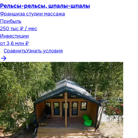
Рельсы-рельсы, шпалы-шпалы
Франшиза студии массажа
Прибыль
250 тыс ₽ / мес
Инвестиции
от
3,6 млн ₽
Сравнить
Узнать условия