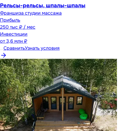
Рельсы-рельсы, шпалы-шпалы
Франшиза студии массажа
Прибыль
250 тыс ₽ / мес
Инвестиции
от
3,6 млн ₽
Сравнить
Узнать условия