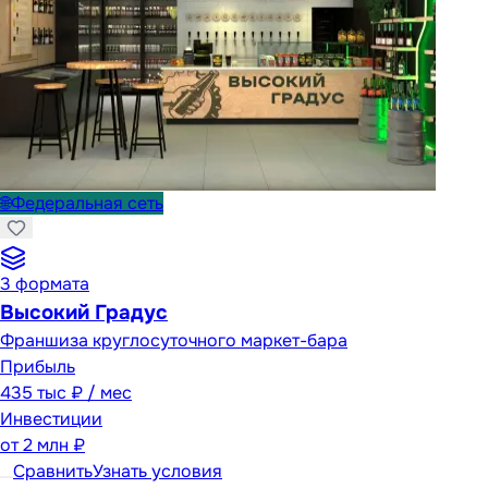
🌐
Федеральная сеть
3
формата
Высокий Градус
Франшиза круглосуточного маркет-бара
Прибыль
435 тыс ₽ / мес
Инвестиции
от
2 млн ₽
Сравнить
Узнать условия