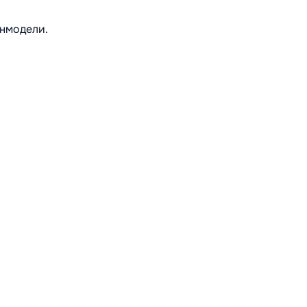
нмодели.