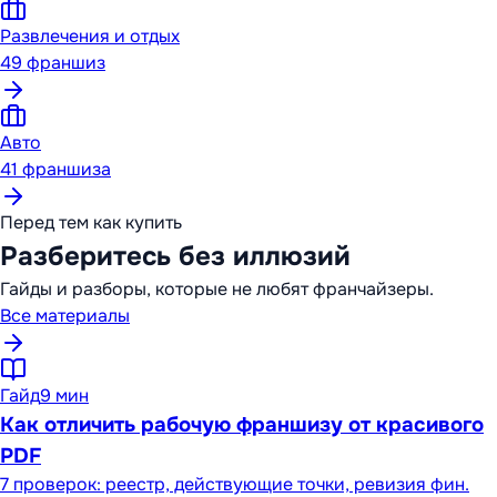
Развлечения и отдых
49
франшиз
Авто
41
франшиза
Перед тем как купить
Разберитесь без иллюзий
Гайды и разборы, которые не любят франчайзеры.
Все материалы
Гайд
9 мин
Как отличить рабочую франшизу от красивого
PDF
7 проверок: реестр, действующие точки, ревизия фин.