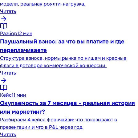
модели, реальная роялти-нагрузка.
Читать
Разбор
12 мин
Паушальный взнос: за что вы платите и где
переплачиваете
Структура взноса, нормы рынка по нишам и красные
флаги в договоре коммерческой концессии.
Читать
Кейс
11 мин
Окупаемость за 7 месяцев - реальная история
или маркетинг?
Разбираем 4 кейса франчайзи: что показывают в
презентации и что в P&L через год.
Читать