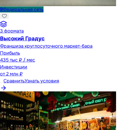
🌐
Федеральная сеть
3
формата
Высокий Градус
Франшиза круглосуточного маркет-бара
Прибыль
435 тыс ₽ / мес
Инвестиции
от
2 млн ₽
Сравнить
Узнать условия