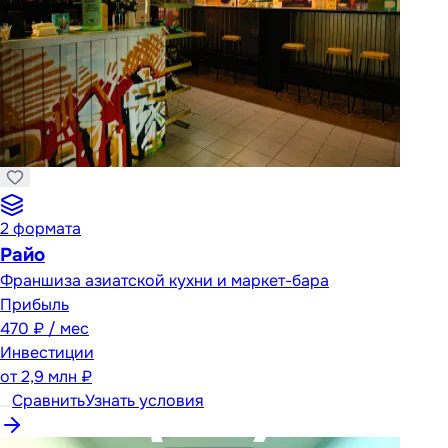
2
формата
Райо
Франшиза азиатской кухни и маркет-бара
Прибыль
470 ₽ / мес
Инвестиции
от
2,9 млн ₽
Сравнить
Узнать условия