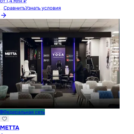
от
1,4 млн ₽
Сравнить
Узнать условия
🌐
Федеральная сеть
METTA