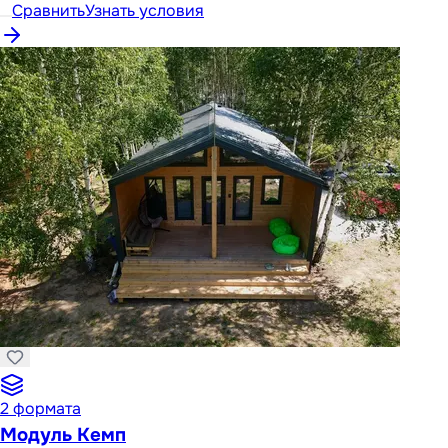
Сравнить
Узнать условия
2
формата
Модуль Кемп