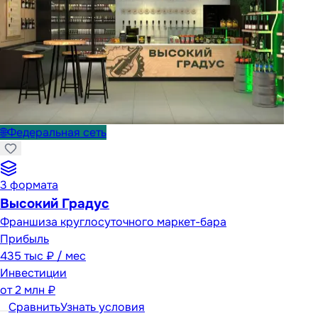
🌐
Федеральная сеть
3
формата
Высокий Градус
Франшиза круглосуточного маркет-бара
Прибыль
435 тыс ₽ / мес
Инвестиции
от
2 млн ₽
Сравнить
Узнать условия