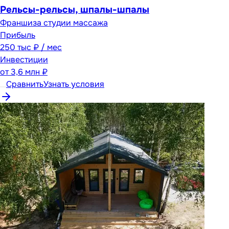
Рельсы-рельсы, шпалы-шпалы
Франшиза студии массажа
Прибыль
250 тыс ₽ / мес
Инвестиции
от
3,6 млн ₽
Сравнить
Узнать условия