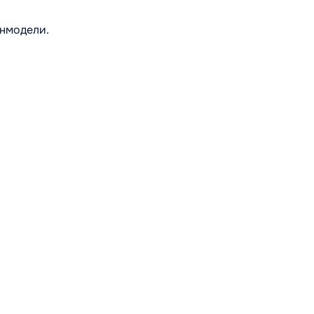
нмодели.