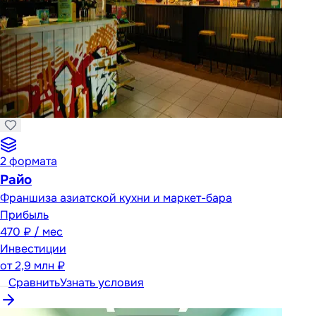
2
формата
Райо
Франшиза азиатской кухни и маркет-бара
Прибыль
470 ₽ / мес
Инвестиции
от
2,9 млн ₽
Сравнить
Узнать условия