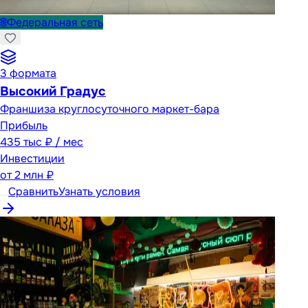
🌐
Федеральная сеть
3
формата
Высокий Градус
Франшиза круглосуточного маркет-бара
Прибыль
435 тыс ₽ / мес
Инвестиции
от
2 млн ₽
Сравнить
Узнать условия