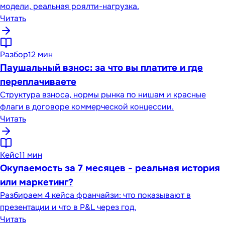
модели, реальная роялти-нагрузка.
Читать
Разбор
12 мин
Паушальный взнос: за что вы платите и где
переплачиваете
Структура взноса, нормы рынка по нишам и красные
флаги в договоре коммерческой концессии.
Читать
Кейс
11 мин
Окупаемость за 7 месяцев - реальная история
или маркетинг?
Разбираем 4 кейса франчайзи: что показывают в
презентации и что в P&L через год.
Читать