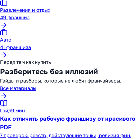
Развлечения и отдых
49
франшиз
Авто
41
франшиза
Перед тем как купить
Разберитесь без иллюзий
Гайды и разборы, которые не любят франчайзеры.
Все материалы
Гайд
9 мин
Как отличить рабочую франшизу от красивого
PDF
7 проверок: реестр, действующие точки, ревизия фин.