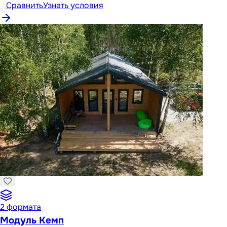
Сравнить
Узнать условия
2
формата
Модуль Кемп