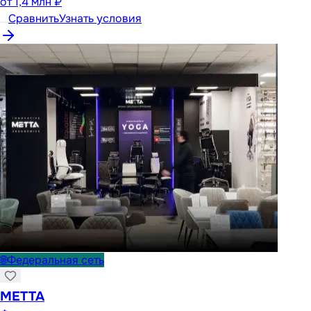
от
1,4 млн ₽
Сравнить
Узнать условия
🌐
Федеральная сеть
METTA