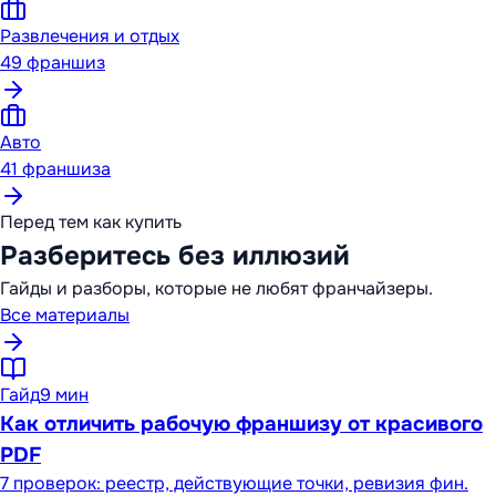
Развлечения и отдых
49
франшиз
Авто
41
франшиза
Перед тем как купить
Разберитесь без иллюзий
Гайды и разборы, которые не любят франчайзеры.
Все материалы
Гайд
9 мин
Как отличить рабочую франшизу от красивого
PDF
7 проверок: реестр, действующие точки, ревизия фин.