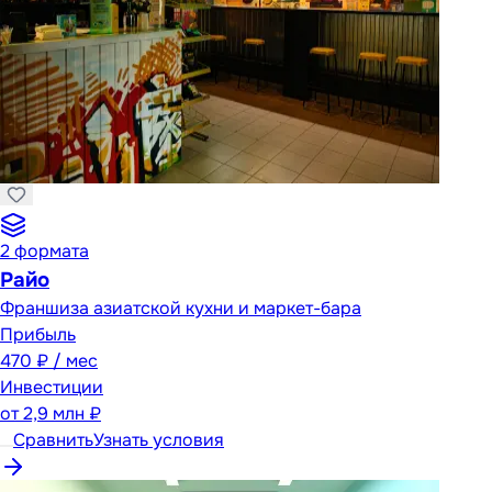
2
формата
Райо
Франшиза азиатской кухни и маркет-бара
Прибыль
470 ₽ / мес
Инвестиции
от
2,9 млн ₽
Сравнить
Узнать условия