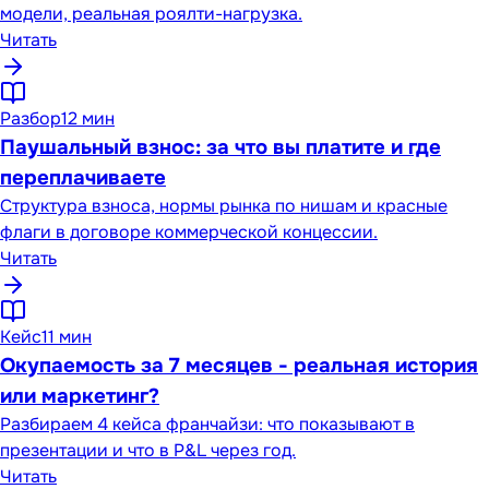
модели, реальная роялти-нагрузка.
Читать
Разбор
12 мин
Паушальный взнос: за что вы платите и где
переплачиваете
Структура взноса, нормы рынка по нишам и красные
флаги в договоре коммерческой концессии.
Читать
Кейс
11 мин
Окупаемость за 7 месяцев - реальная история
или маркетинг?
Разбираем 4 кейса франчайзи: что показывают в
презентации и что в P&L через год.
Читать