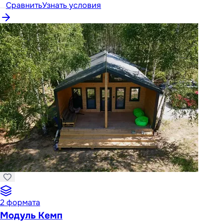
Сравнить
Узнать условия
2
формата
Модуль Кемп