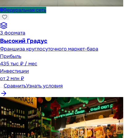
🌐
Федеральная сеть
3
формата
Высокий Градус
Франшиза круглосуточного маркет-бара
Прибыль
435 тыс ₽ / мес
Инвестиции
от
2 млн ₽
Сравнить
Узнать условия