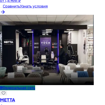
от
1,4 млн ₽
Сравнить
Узнать условия
🌐
Федеральная сеть
METTA