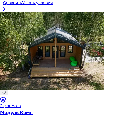
Сравнить
Узнать условия
2
формата
Модуль Кемп