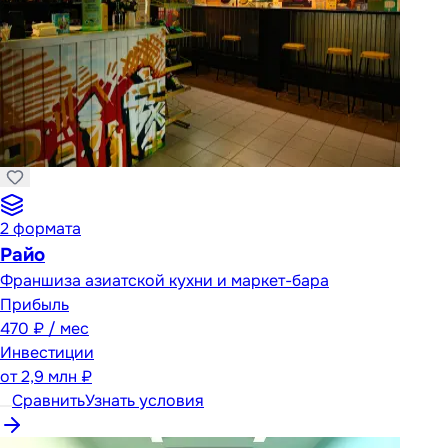
2
формата
Райо
Франшиза азиатской кухни и маркет-бара
Прибыль
470 ₽ / мес
Инвестиции
от
2,9 млн ₽
Сравнить
Узнать условия