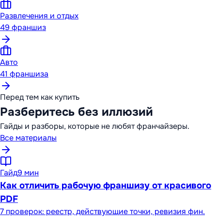
Развлечения и отдых
49
франшиз
Авто
41
франшиза
Перед тем как купить
Разберитесь без иллюзий
Гайды и разборы, которые не любят франчайзеры.
Все материалы
Гайд
9 мин
Как отличить рабочую франшизу от красивого
PDF
7 проверок: реестр, действующие точки, ревизия фин.