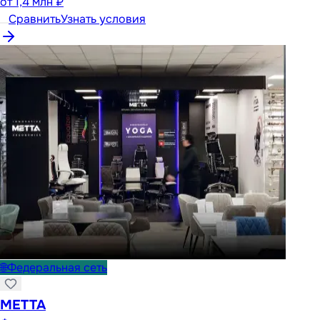
от
1,4 млн ₽
Сравнить
Узнать условия
🌐
Федеральная сеть
METTA