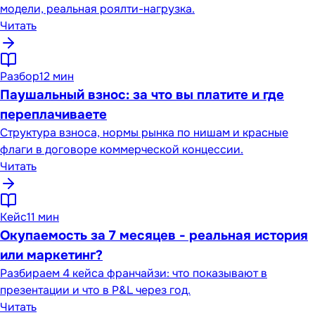
модели, реальная роялти-нагрузка.
Читать
Разбор
12 мин
Паушальный взнос: за что вы платите и где
переплачиваете
Структура взноса, нормы рынка по нишам и красные
флаги в договоре коммерческой концессии.
Читать
Кейс
11 мин
Окупаемость за 7 месяцев - реальная история
или маркетинг?
Разбираем 4 кейса франчайзи: что показывают в
презентации и что в P&L через год.
Читать