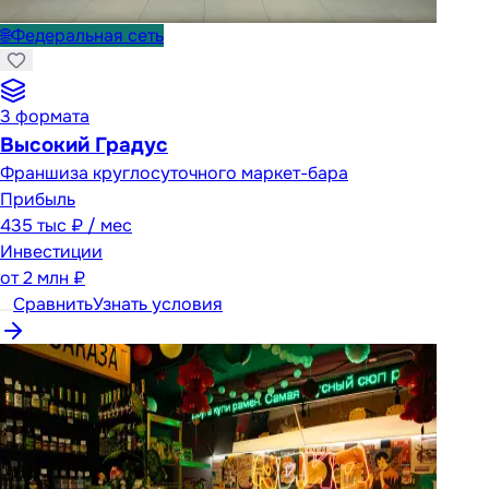
🌐
Федеральная сеть
3
формата
Высокий Градус
Франшиза круглосуточного маркет-бара
Прибыль
435 тыс ₽ / мес
Инвестиции
от
2 млн ₽
Сравнить
Узнать условия