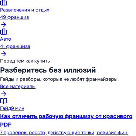
Развлечения и отдых
49
франшиз
Авто
41
франшиза
Перед тем как купить
Разберитесь без иллюзий
Гайды и разборы, которые не любят франчайзеры.
Все материалы
Гайд
9 мин
Как отличить рабочую франшизу от красивого
PDF
7 проверок: реестр, действующие точки, ревизия фин.