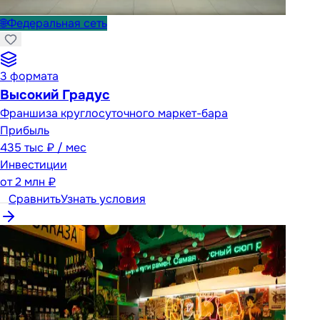
🌐
Федеральная сеть
3
формата
Высокий Градус
Франшиза круглосуточного маркет-бара
Прибыль
435 тыс ₽ / мес
Инвестиции
от
2 млн ₽
Сравнить
Узнать условия