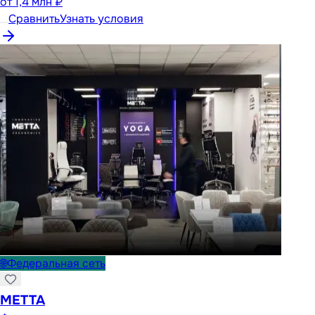
от
1,4 млн ₽
Сравнить
Узнать условия
🌐
Федеральная сеть
METTA