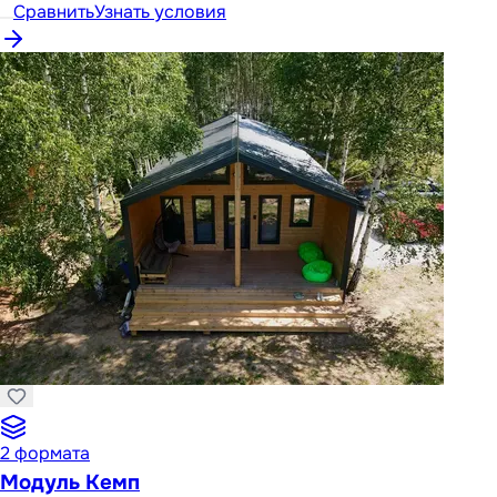
Сравнить
Узнать условия
2
формата
Модуль Кемп