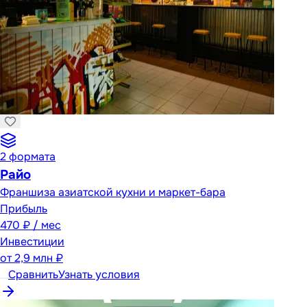
2
формата
Райо
Франшиза азиатской кухни и маркет-бара
Прибыль
470 ₽ / мес
Инвестиции
от
2,9 млн ₽
Сравнить
Узнать условия