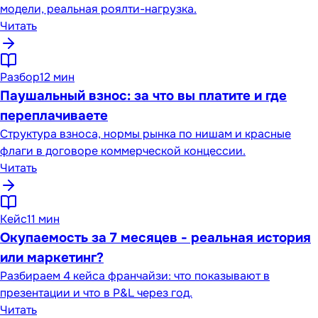
модели, реальная роялти-нагрузка.
Читать
Разбор
12 мин
Паушальный взнос: за что вы платите и где
переплачиваете
Структура взноса, нормы рынка по нишам и красные
флаги в договоре коммерческой концессии.
Читать
Кейс
11 мин
Окупаемость за 7 месяцев - реальная история
или маркетинг?
Разбираем 4 кейса франчайзи: что показывают в
презентации и что в P&L через год.
Читать