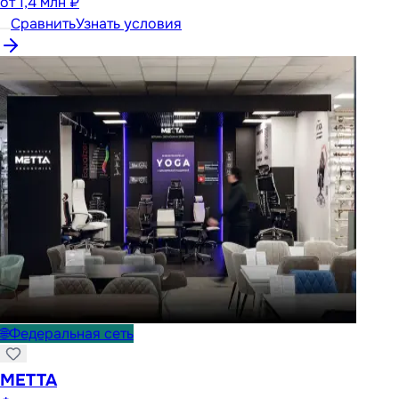
от
1,4 млн ₽
Сравнить
Узнать условия
🌐
Федеральная сеть
METTA