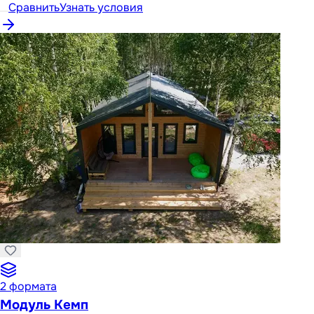
Сравнить
Узнать условия
2
формата
Модуль Кемп