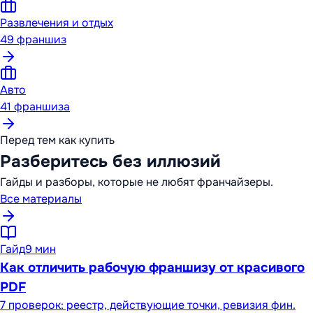
Развлечения и отдых
49
франшиз
Авто
41
франшиза
Перед тем как купить
Разберитесь без иллюзий
Гайды и разборы, которые не любят франчайзеры.
Все материалы
Гайд
9 мин
Как отличить рабочую франшизу от красивого
PDF
7 проверок: реестр, действующие точки, ревизия фин.