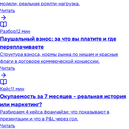
модели, реальная роялти-нагрузка.
Читать
Разбор
12 мин
Паушальный взнос: за что вы платите и где
переплачиваете
Структура взноса, нормы рынка по нишам и красные
флаги в договоре коммерческой концессии.
Читать
Кейс
11 мин
Окупаемость за 7 месяцев - реальная история
или маркетинг?
Разбираем 4 кейса франчайзи: что показывают в
презентации и что в P&L через год.
Читать