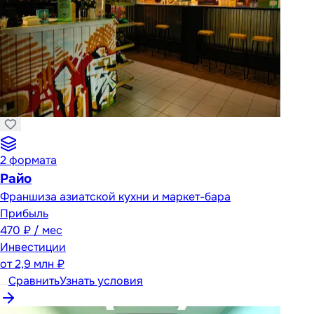
2
формата
Райо
Франшиза азиатской кухни и маркет-бара
Прибыль
470 ₽ / мес
Инвестиции
от
2,9 млн ₽
Сравнить
Узнать условия