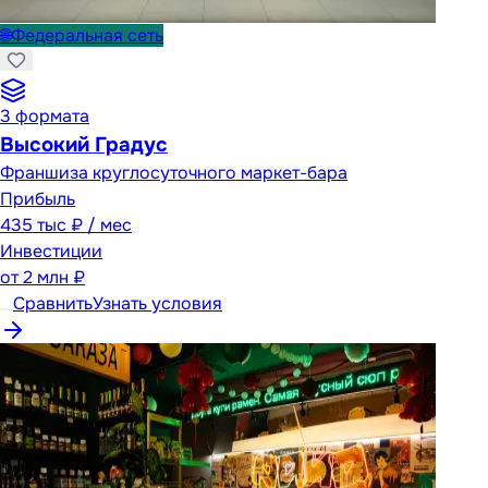
🌐
Федеральная сеть
3
формата
Высокий Градус
Франшиза круглосуточного маркет-бара
Прибыль
435 тыс ₽ / мес
Инвестиции
от
2 млн ₽
Сравнить
Узнать условия